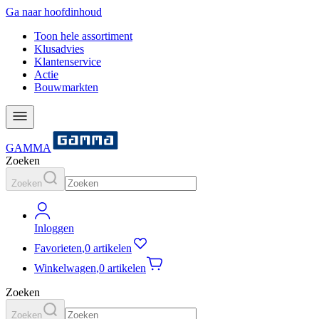
Ga naar hoofdinhoud
Toon hele assortiment
Klusadvies
Klantenservice
Actie
Bouwmarkten
GAMMA
Zoeken
Zoeken
Inloggen
Favorieten
,
0 artikelen
Winkelwagen
,
0 artikelen
Zoeken
Zoeken