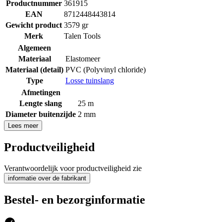
Productnummer
361915
EAN
8712448443814
Gewicht product
3579 gr
Merk
Talen Tools
Algemeen
Materiaal
Elastomeer
Materiaal (detail)
PVC (Polyvinyl chloride)
Type
Losse tuinslang
Afmetingen
Lengte slang
25 m
Diameter buitenzijde
2 mm
Lees meer
Productveiligheid
Verantwoordelijk voor productveiligheid zie
informatie over de fabrikant
Bestel- en bezorginformatie