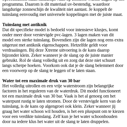
programma. Daarom is dit materiaal uv-bestendig, waardoor
langdurige zonneschijn de kwaliteit niet aantast. Je koppelt de
tuinslang eenvoudig met universele koppelingen met de juiste maat.
Tuinslang met antiknik
Dat dit specifieke model is bedoeld voor intensieve klusjes, komt
onder meer door verstevigde pvc-lagen. 3 lagen maken van dit
model een sterke tuinslang. Bovendien zijn die lagen nog eens extra
uitgerust met antiknik eigenschappen. Hetzelfde geldt voor
verdraaiingen. Bij deze Xtreme uitvoering is de kans daarop
bijzonder klein. Zeker wanneer je de slang op de juiste manier
gebruikt. Rol de slang volledig uit en zorg dat deze niet schuurt
langs scherpe hoeken. Voorkom ook dat je de slang belemmert door
een voorwerp op de slang te leggen of te laten staan.
Water tot een maximale druk van 30 bar
Het volledig uitrollen en een vrije waterstroom zijn belangrijke
factoren in het reguleren van de waterdruk. Dit model functioneert
tot een maximale druk van 30 bar. Vaak is het al genoeg om het
waterpunt rustig te laten stromen. Door de verstevigde kern van de
tuinslang, is de kans op algengroei ook klein. Zeker wanneer jij
graag het water schoon wil houden, is het een pluspunt om te kiezen
voor een verdikte tuinslang. Zelf kun je het water schoonhouden
door na iedere klus het water uit de slang te laten druppelen.