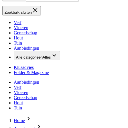
Zoekbalk sluiten
Verf
Vloeren
Gereedschap
Hout
Tuin
Aanbiedingen
Alle categorieën
Alles
Klusadvies
Folder & Magazine
Aanbiedingen
Verf
Vloeren
Gereedschap
Hout
Tuin
Home