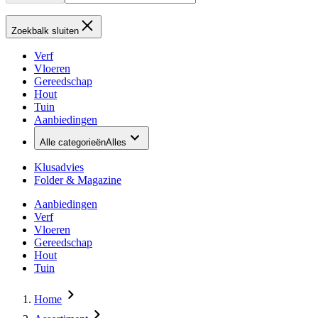
Zoekbalk sluiten
Verf
Vloeren
Gereedschap
Hout
Tuin
Aanbiedingen
Alle categorieën
Alles
Klusadvies
Folder & Magazine
Aanbiedingen
Verf
Vloeren
Gereedschap
Hout
Tuin
Home