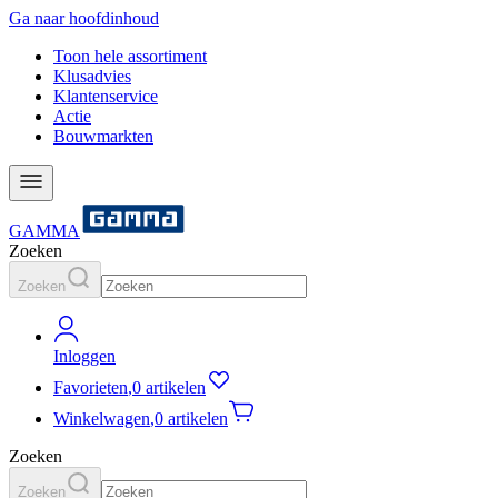
Ga naar hoofdinhoud
Toon hele assortiment
Klusadvies
Klantenservice
Actie
Bouwmarkten
GAMMA
Zoeken
Zoeken
Inloggen
Favorieten
,
0 artikelen
Winkelwagen
,
0 artikelen
Zoeken
Zoeken