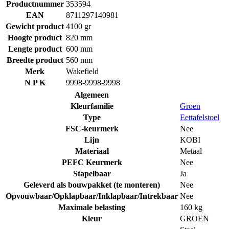
Productnummer
353594
EAN
8711297140981
Gewicht product
4100 gr
Hoogte product
820 mm
Lengte product
600 mm
Breedte product
560 mm
Merk
Wakefield
N P K
9998-9998-9998
Algemeen
Kleurfamilie
Groen
Type
Eettafelstoel
FSC-keurmerk
Nee
Lijn
KOBI
Materiaal
Metaal
PEFC Keurmerk
Nee
Stapelbaar
Ja
Geleverd als bouwpakket (te monteren)
Nee
Opvouwbaar/Opklapbaar/Inklapbaar/Intrekbaar
Nee
Maximale belasting
160 kg
Kleur
GROEN