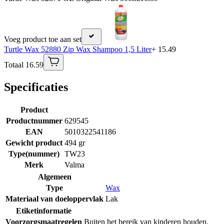
Voeg product toe aan set
Turtle Wax 52880 Zip Wax Shampoo 1,5 Liter
+ 15.49
Totaal 16.59
Specificaties
Product
Productnummer
629545
EAN
5010322541186
Gewicht product
494 gr
Type(nummer)
TW23
Merk
Valma
Algemeen
Type
Wax
Materiaal van doeloppervlak
Lak
Etiketinformatie
Voorzorgsmaatregelen
Buiten het bereik van kinderen houden.