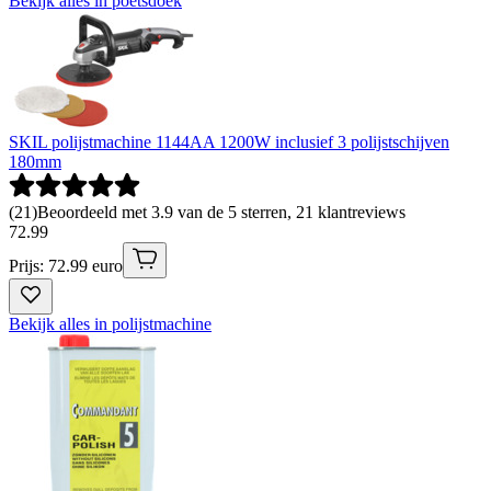
Bekijk alles in poetsdoek
SKIL polijstmachine 1144AA 1200W inclusief 3 polijstschijven
180mm
(
21
)
Beoordeeld met 3.9 van de 5 sterren, 21 klantreviews
72
.
99
Prijs: 72.99 euro
Bekijk alles in polijstmachine