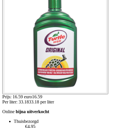
Prijs: 16.59 euro
16
.
59
Per
liter
:
33.18
33.18
per
liter
Online
bijna uitverkocht
Thuisbezorgd
€4.95