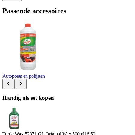
Passende accessoires
Autopoets en polijsten
Handig als set kopen
Turtle Wax 52871 GL Original Wax 500ml
16.59