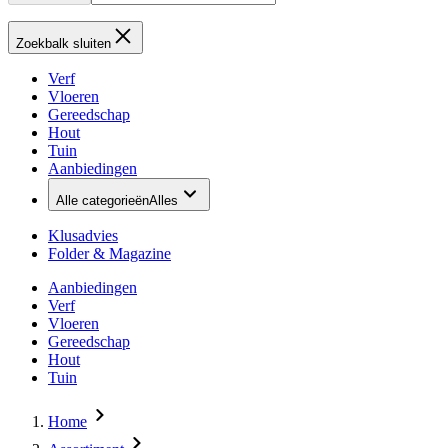
Zoekbalk sluiten
Verf
Vloeren
Gereedschap
Hout
Tuin
Aanbiedingen
Alle categorieën
Alles
Klusadvies
Folder & Magazine
Aanbiedingen
Verf
Vloeren
Gereedschap
Hout
Tuin
Home