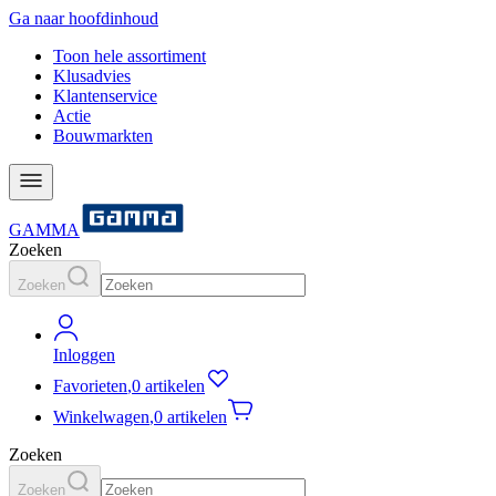
Ga naar hoofdinhoud
Toon hele assortiment
Klusadvies
Klantenservice
Actie
Bouwmarkten
GAMMA
Zoeken
Zoeken
Inloggen
Favorieten
,
0 artikelen
Winkelwagen
,
0 artikelen
Zoeken
Zoeken