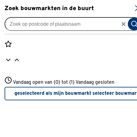
S
Zoek bouwmarkten in de buurt
Uitvalschermen
Uitvalscherm streep grijs
(kleurnr. 338655) op maat
Rozenstraat 3
Vandaag open van {0} tot {1}
Vandaag gesloten
0
klantreview
review
3772JH Amersfoort
+31 01234567
geselecteerd als mijn bouwmarkt
selecteer bouwmar
Meer over deze bouwmarkt