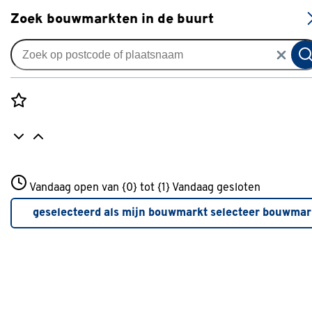
S
Zoek bouwmarkten in de buurt
Uitvalschermen
Uitvalscherm streep grijs
(kleurnr. T291) op maat
Rozenstraat 3
Vandaag open van {0} tot {1}
Vandaag gesloten
0
klantreview
review
3772JH Amersfoort
+31 01234567
geselecteerd als mijn bouwmarkt
selecteer bouwmar
Meer over deze bouwmarkt