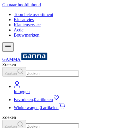
Ga naar hoofdinhoud
Toon hele assortiment
Klusadvies
Klantenservice
Actie
Bouwmarkten
GAMMA
Zoeken
Zoeken
Inloggen
Favorieten
,
0 artikelen
Winkelwagen
,
0 artikelen
Zoeken
Zoeken