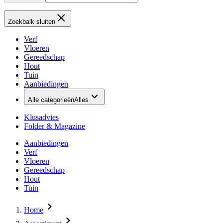
Zoekbalk sluiten
Verf
Vloeren
Gereedschap
Hout
Tuin
Aanbiedingen
Alle categorieën
Alles
Klusadvies
Folder & Magazine
Aanbiedingen
Verf
Vloeren
Gereedschap
Hout
Tuin
Home