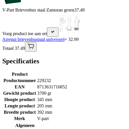
V-Part Brievenbus staal Zamoran groen
37.49
Voeg product toe aan set
Arregui brievenbuspaal universeel
+ 32.99
Totaal 37.49
Specificaties
Product
Productnummer
229232
EAN
8713631716852
Gewicht product
3700 gr
Hoogte product
345 mm
Lengte product
205 mm
Breedte product
392 mm
Merk
V-part
Algemeen