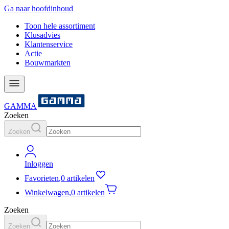
Ga naar hoofdinhoud
Toon hele assortiment
Klusadvies
Klantenservice
Actie
Bouwmarkten
GAMMA
Zoeken
Zoeken
Inloggen
Favorieten
,
0 artikelen
Winkelwagen
,
0 artikelen
Zoeken
Zoeken