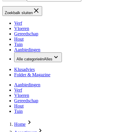
Zoekbalk sluiten
Verf
Vloeren
Gereedschap
Hout
Tuin
Aanbiedingen
Alle categorieën
Alles
Klusadvies
Folder & Magazine
Aanbiedingen
Verf
Vloeren
Gereedschap
Hout
Tuin
Home