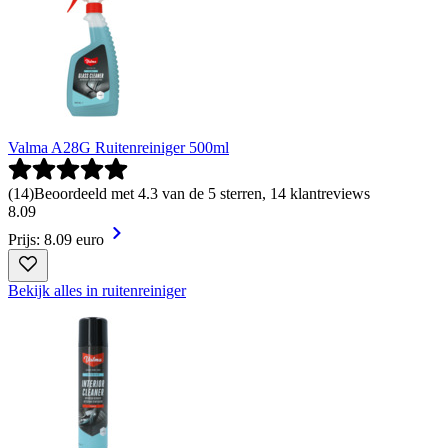
Valma A28G Ruitenreiniger 500ml
(
14
)
Beoordeeld met 4.3 van de 5 sterren, 14 klantreviews
8
.
09
Prijs: 8.09 euro
Bekijk alles in ruitenreiniger