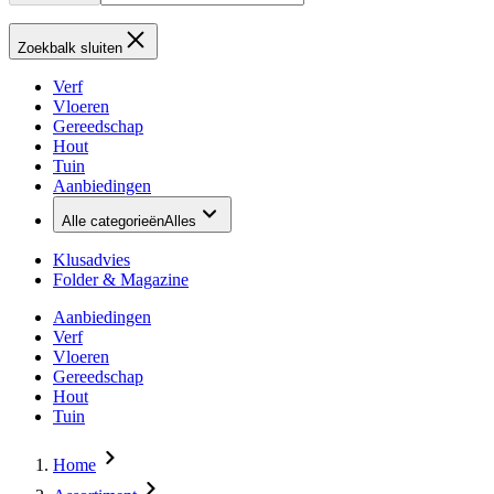
Zoekbalk sluiten
Verf
Vloeren
Gereedschap
Hout
Tuin
Aanbiedingen
Alle categorieën
Alles
Klusadvies
Folder & Magazine
Aanbiedingen
Verf
Vloeren
Gereedschap
Hout
Tuin
Home