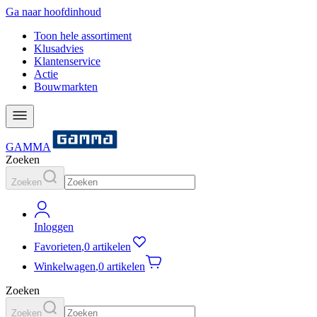
Ga naar hoofdinhoud
Toon hele assortiment
Klusadvies
Klantenservice
Actie
Bouwmarkten
GAMMA
Zoeken
Zoeken
Inloggen
Favorieten
,
0 artikelen
Winkelwagen
,
0 artikelen
Zoeken
Zoeken