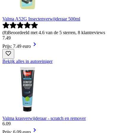
Valma A52G Insectenverwijderaar 500ml
(
8
)
Beoordeeld met 4.6 van de 5 sterren, 8 klantreviews
7
.
49
Prijs: 7.49 euro
Bekijk alles in autoreiniger
Valma krasverwijderaar - scratch en remover
6
.
09
Prijs: 6.09 euro