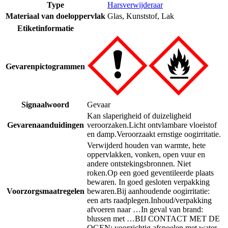
Type
Harsverwijderaar
Materiaal van doeloppervlak
Glas
,
Kunststof
,
Lak
Etiketinformatie
Gevarenpictogrammen
Signaalwoord
Gevaar
Kan slaperigheid of duizeligheid
Gevarenaanduidingen
veroorzaken.
Licht ontvlambare vloeistof
en damp.
Veroorzaakt ernstige oogirritatie.
Verwijderd houden van warmte, hete
oppervlakken, vonken, open vuur en
andere ontstekingsbronnen. Niet
roken.
Op een goed geventileerde plaats
bewaren. In goed gesloten verpakking
Voorzorgsmaatregelen
bewaren.
Bij aanhoudende oogirritatie:
een arts raadplegen.
Inhoud/verpakking
afvoeren naar …
In geval van brand:
blussen met …
BIJ CONTACT MET DE
OGEN: voorzichtig afspoelen met water