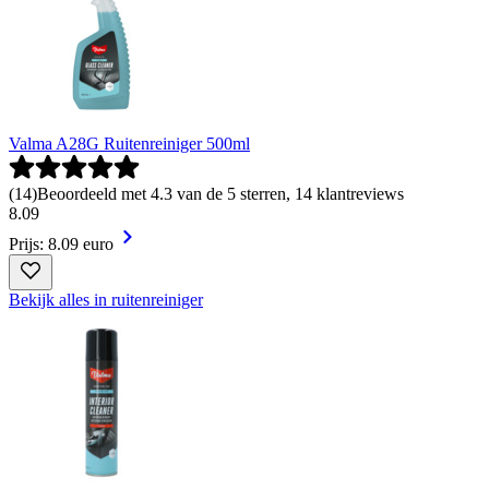
Valma A28G Ruitenreiniger 500ml
(
14
)
Beoordeeld met 4.3 van de 5 sterren, 14 klantreviews
8
.
09
Prijs: 8.09 euro
Bekijk alles in ruitenreiniger