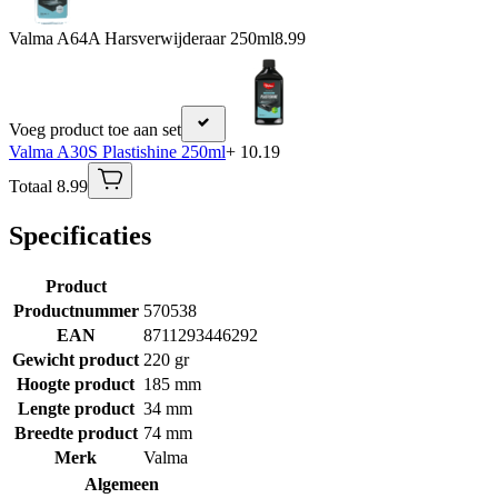
Valma A64A Harsverwijderaar 250ml
8.99
Voeg product toe aan set
Valma A30S Plastishine 250ml
+ 10.19
Totaal 8.99
Specificaties
Product
Productnummer
570538
EAN
8711293446292
Gewicht product
220 gr
Hoogte product
185 mm
Lengte product
34 mm
Breedte product
74 mm
Merk
Valma
Algemeen