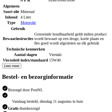
N P K
9998-9998-9998
Algemeen
Soort olie
Mineraal
Inhoud
4 Liter
Type
Motorolie
Gebruik
Genoemde houdbaarheid geldt indien product
Bewaarinstructies
wordt bewaart op een droge, koele plaats en
fles goed wordt afgesloten na elk gebruik
Technische kenmerken
Aantal slagen
Viertakt
Viscositeit index/standaard
15W40
Lees meer
Bestel- en bezorginformatie
Bezorgd door PostNL
Vandaag besteld, dinsdag 11 augustus in huis
Gratis
thuisbezorgd