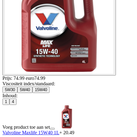
Prijs: 74.99 euro
74
.
99
Viscositeit index/standaard
:
5W30
5W40
15W40
Inhoud
:
1
4
Voeg product toe aan set
Valvoline Maxlife 15W40 1L
+ 20.49