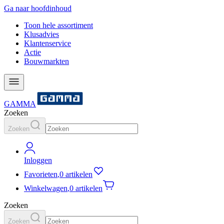
Ga naar hoofdinhoud
Toon hele assortiment
Klusadvies
Klantenservice
Actie
Bouwmarkten
GAMMA
Zoeken
Zoeken
Inloggen
Favorieten
,
0 artikelen
Winkelwagen
,
0 artikelen
Zoeken
Zoeken