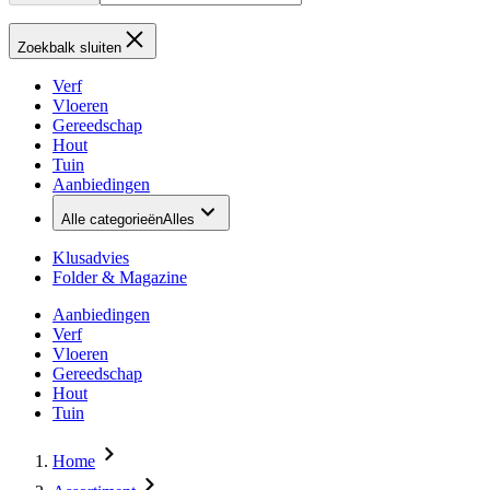
Zoekbalk sluiten
Verf
Vloeren
Gereedschap
Hout
Tuin
Aanbiedingen
Alle categorieën
Alles
Klusadvies
Folder & Magazine
Aanbiedingen
Verf
Vloeren
Gereedschap
Hout
Tuin
Home