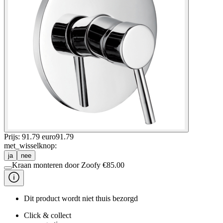
Prijs: 91.79 euro
91
.
79
met_wisselknop
:
ja
nee
Kraan monteren door Zoofy
€
85.00
Dit product wordt niet thuis bezorgd
Click & collect