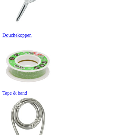
Douchekoppen
Tape & band