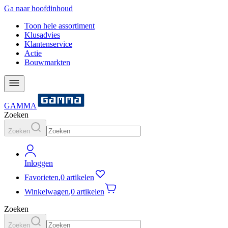
Ga naar hoofdinhoud
Toon hele assortiment
Klusadvies
Klantenservice
Actie
Bouwmarkten
GAMMA
Zoeken
Zoeken
Inloggen
Favorieten
,
0 artikelen
Winkelwagen
,
0 artikelen
Zoeken
Zoeken