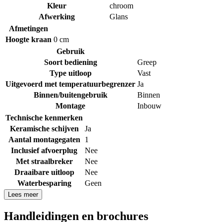
Kleur
chroom
Afwerking
Glans
Afmetingen
Hoogte kraan
0 cm
Gebruik
Soort bediening
Greep
Type uitloop
Vast
Uitgevoerd met temperatuurbegrenzer
Ja
Binnen/buitengebruik
Binnen
Montage
Inbouw
Technische kenmerken
Keramische schijven
Ja
Aantal montagegaten
1
Inclusief afvoerplug
Nee
Met straalbreker
Nee
Draaibare uitloop
Nee
Waterbesparing
Geen
Lees meer
Handleidingen en brochures