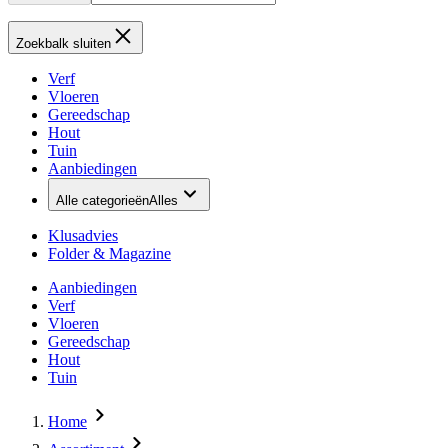
Zoekbalk sluiten
Verf
Vloeren
Gereedschap
Hout
Tuin
Aanbiedingen
Alle categorieën
Alles
Klusadvies
Folder & Magazine
Aanbiedingen
Verf
Vloeren
Gereedschap
Hout
Tuin
Home