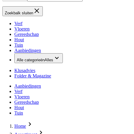
Zoekbalk sluiten
Verf
Vloeren
Gereedschap
Hout
Tuin
Aanbiedingen
Alle categorieën
Alles
Klusadvies
Folder & Magazine
Aanbiedingen
Verf
Vloeren
Gereedschap
Hout
Tuin
Home