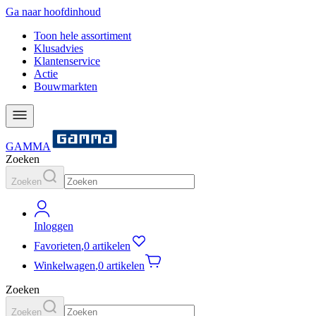
Ga naar hoofdinhoud
Toon hele assortiment
Klusadvies
Klantenservice
Actie
Bouwmarkten
GAMMA
Zoeken
Zoeken
Inloggen
Favorieten
,
0 artikelen
Winkelwagen
,
0 artikelen
Zoeken
Zoeken