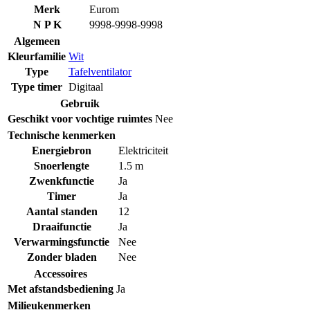
Merk
Eurom
N P K
9998-9998-9998
Algemeen
Kleurfamilie
Wit
Type
Tafelventilator
Type timer
Digitaal
Gebruik
Geschikt voor vochtige ruimtes
Nee
Technische kenmerken
Energiebron
Elektriciteit
Snoerlengte
1.5 m
Zwenkfunctie
Ja
Timer
Ja
Aantal standen
12
Draaifunctie
Ja
Verwarmingsfunctie
Nee
Zonder bladen
Nee
Accessoires
Met afstandsbediening
Ja
Milieukenmerken