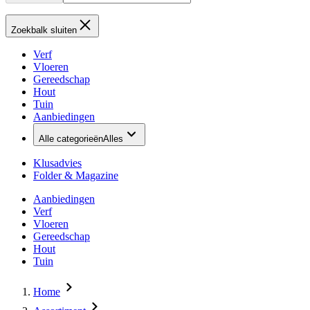
Zoekbalk sluiten
Verf
Vloeren
Gereedschap
Hout
Tuin
Aanbiedingen
Alle categorieën
Alles
Klusadvies
Folder & Magazine
Aanbiedingen
Verf
Vloeren
Gereedschap
Hout
Tuin
Home