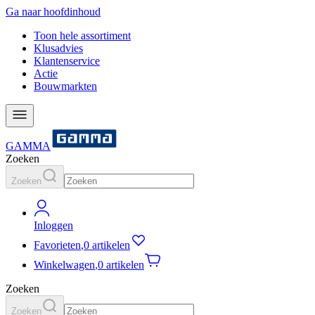
Ga naar hoofdinhoud
Toon hele assortiment
Klusadvies
Klantenservice
Actie
Bouwmarkten
GAMMA
Zoeken
Zoeken
Inloggen
Favorieten
,
0 artikelen
Winkelwagen
,
0 artikelen
Zoeken
Zoeken