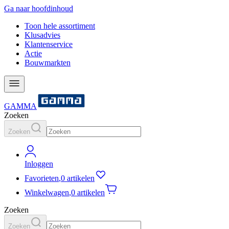
Ga naar hoofdinhoud
Toon hele assortiment
Klusadvies
Klantenservice
Actie
Bouwmarkten
GAMMA
Zoeken
Zoeken
Inloggen
Favorieten
,
0 artikelen
Winkelwagen
,
0 artikelen
Zoeken
Zoeken