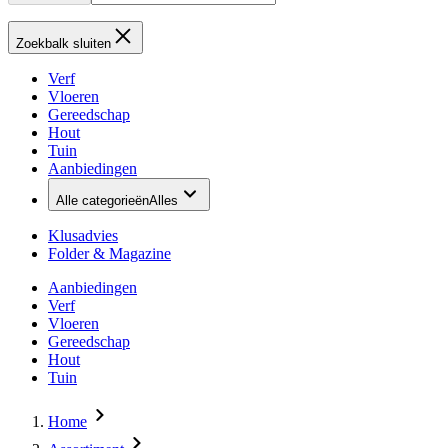
Zoekbalk sluiten
Verf
Vloeren
Gereedschap
Hout
Tuin
Aanbiedingen
Alle categorieën
Alles
Klusadvies
Folder & Magazine
Aanbiedingen
Verf
Vloeren
Gereedschap
Hout
Tuin
Home