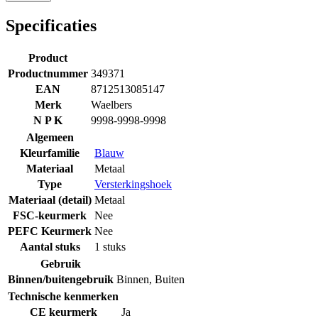
Specificaties
Product
Productnummer
349371
EAN
8712513085147
Merk
Waelbers
N P K
9998-9998-9998
Algemeen
Kleurfamilie
Blauw
Materiaal
Metaal
Type
Versterkingshoek
Materiaal (detail)
Metaal
FSC-keurmerk
Nee
PEFC Keurmerk
Nee
Aantal stuks
1 stuks
Gebruik
Binnen/buitengebruik
Binnen
,
Buiten
Technische kenmerken
CE keurmerk
Ja