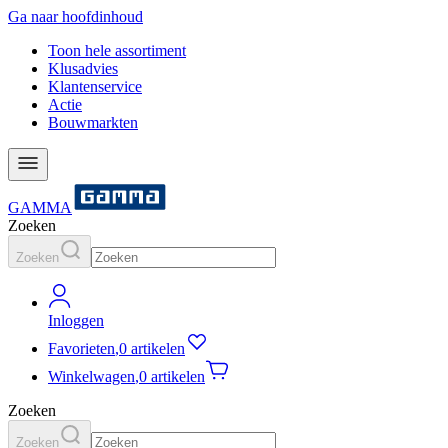
Ga naar hoofdinhoud
Toon hele assortiment
Klusadvies
Klantenservice
Actie
Bouwmarkten
GAMMA
Zoeken
Zoeken
Inloggen
Favorieten
,
0 artikelen
Winkelwagen
,
0 artikelen
Zoeken
Zoeken