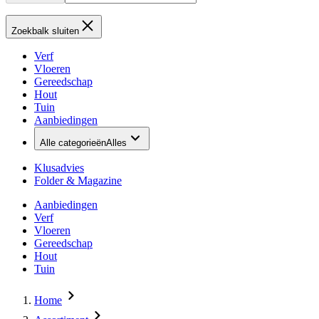
Zoekbalk sluiten
Verf
Vloeren
Gereedschap
Hout
Tuin
Aanbiedingen
Alle categorieën
Alles
Klusadvies
Folder & Magazine
Aanbiedingen
Verf
Vloeren
Gereedschap
Hout
Tuin
Home