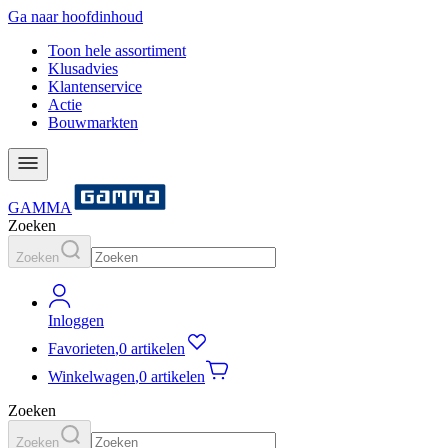
Ga naar hoofdinhoud
Toon hele assortiment
Klusadvies
Klantenservice
Actie
Bouwmarkten
GAMMA
Zoeken
Zoeken
Inloggen
Favorieten
,
0 artikelen
Winkelwagen
,
0 artikelen
Zoeken
Zoeken