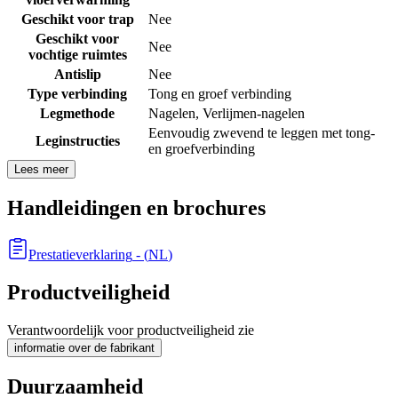
Geschikt voor trap
Nee
Geschikt voor
Nee
vochtige ruimtes
Antislip
Nee
Type verbinding
Tong en groef verbinding
Legmethode
Nagelen
,
Verlijmen-nagelen
Eenvoudig zwevend te leggen met tong-
Leginstructies
en groefverbinding
Lees meer
Handleidingen en brochures
Prestatieverklaring
- (
NL
)
Productveiligheid
Verantwoordelijk voor productveiligheid zie
informatie over de fabrikant
Duurzaamheid