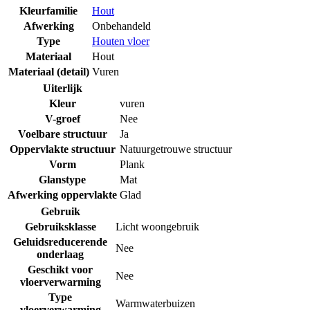
Kleurfamilie
Hout
Afwerking
Onbehandeld
Type
Houten vloer
Materiaal
Hout
Materiaal (detail)
Vuren
Uiterlijk
Kleur
vuren
V-groef
Nee
Voelbare structuur
Ja
Oppervlakte structuur
Natuurgetrouwe structuur
Vorm
Plank
Glanstype
Mat
Afwerking oppervlakte
Glad
Gebruik
Gebruiksklasse
Licht woongebruik
Geluidsreducerende
Nee
onderlaag
Geschikt voor
Nee
vloerverwarming
Type
Warmwaterbuizen
vloerverwarming