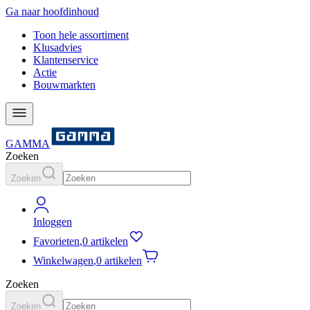
Ga naar hoofdinhoud
Toon hele assortiment
Klusadvies
Klantenservice
Actie
Bouwmarkten
GAMMA
Zoeken
Zoeken
Inloggen
Favorieten
,
0 artikelen
Winkelwagen
,
0 artikelen
Zoeken
Zoeken