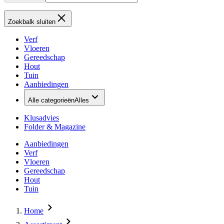
Zoekbalk sluiten
Verf
Vloeren
Gereedschap
Hout
Tuin
Aanbiedingen
Alle categorieën
Alles
Klusadvies
Folder & Magazine
Aanbiedingen
Verf
Vloeren
Gereedschap
Hout
Tuin
Home