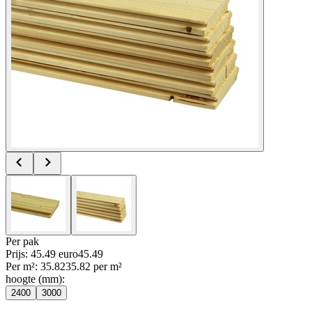
Per
pak
Prijs: 45.49 euro
45
.
49
Per
m²
:
35.82
35.82
per
m²
hoogte (mm)
:
2400
3000