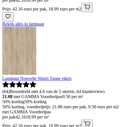
per pak
42
.
16
18.99 per m²
Prijs: 42.16 euro per pak, 18.99 euro per m2
Bekijk alles in laminaat
Laminaat Nouvelle Warm Taupe eiken
(
64
)
Beoordeeld met 4.6 van de 5 sterren, 64 klantreviews
21.08
met GAMMA Voordeelpas
9.50
per m²
50% korting
50% korting
50% korting, voordeelprijs: 21.08 euro per pak, 9.50 euro per m2
met GAMMA Voordeelpas
per pak
42
.
16
18.99 per m²
Prijs: 42.16 euro per pak, 18.99 euro per m2