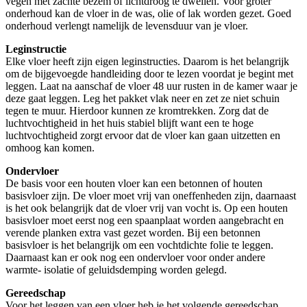
vegen met zachte bezem of lichtdroog te dweilen. Voor groter
onderhoud kan de vloer in de was, olie of lak worden gezet. Goed
onderhoud verlengt namelijk de levensduur van je vloer.
Leginstructie
Elke vloer heeft zijn eigen leginstructies. Daarom is het belangrijk
om de bijgevoegde handleiding door te lezen voordat je begint met
leggen. Laat na aanschaf de vloer 48 uur rusten in de kamer waar je
deze gaat leggen. Leg het pakket vlak neer en zet ze niet schuin
tegen te muur. Hierdoor kunnen ze kromtrekken. Zorg dat de
luchtvochtigheid in het huis stabiel blijft want een te hoge
luchtvochtigheid zorgt ervoor dat de vloer kan gaan uitzetten en
omhoog kan komen.
Ondervloer
De basis voor een houten vloer kan een betonnen of houten
basisvloer zijn. De vloer moet vrij van oneffenheden zijn, daarnaast
is het ook belangrijk dat de vloer vrij van vocht is. Op een houten
basisvloer moet eerst nog een spaanplaat worden aangebracht en
verende planken extra vast gezet worden. Bij een betonnen
basisvloer is het belangrijk om een vochtdichte folie te leggen.
Daarnaast kan er ook nog een ondervloer voor onder andere
warmte- isolatie of geluidsdemping worden gelegd.
Gereedschap
Voor het leggen van een vloer heb je het volgende gereedschap