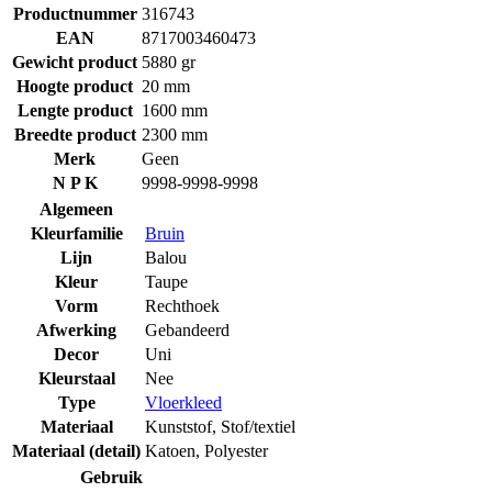
Productnummer
316743
EAN
8717003460473
Gewicht product
5880 gr
Hoogte product
20 mm
Lengte product
1600 mm
Breedte product
2300 mm
Merk
Geen
N P K
9998-9998-9998
Algemeen
Kleurfamilie
Bruin
Lijn
Balou
Kleur
Taupe
Vorm
Rechthoek
Afwerking
Gebandeerd
Decor
Uni
Kleurstaal
Nee
Type
Vloerkleed
Materiaal
Kunststof
,
Stof/textiel
Materiaal (detail)
Katoen
,
Polyester
Gebruik