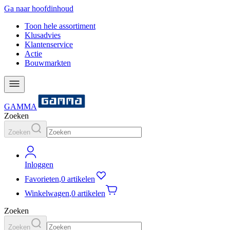
Ga naar hoofdinhoud
Toon hele assortiment
Klusadvies
Klantenservice
Actie
Bouwmarkten
GAMMA
Zoeken
Zoeken
Inloggen
Favorieten
,
0 artikelen
Winkelwagen
,
0 artikelen
Zoeken
Zoeken