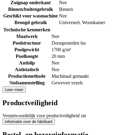
Zuignap onderkant
Nee
Binnen/buitengebruik
Binnen
Geschikt voor wasmachine
Nee
Beoogd gebruik
Universeel
,
Woonkamer
Technische kenmerken
Maatwerk
Nee
Poolstructuur
Doorgesneden lus
Poolgewicht
1700 g/m²
Poolhoogte
20 mm
Antislip
Nee
Antistatisch
Nee
Productiemethode
Machinaal gemaakt
Stofsamenstelling
Geweven vezels
Lees meer
Productveiligheid
Verantwoordelijk voor productveiligheid zie
informatie over de fabrikant
Bestel- en bezorginformatie