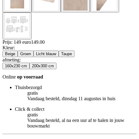
Prijs: 149 euro
149
.
00
Kleur
:
Beige
Groen
Licht blauw
Taupe
afmeting
:
160x230 cm
200x300 cm
Online
op voorraad
Thuisbezorgd
gratis
Vandaag besteld, dinsdag 11 augustus in huis
Click & collect
gratis
Vandaag besteld, al na een uur af te halen in jouw
bouwmarkt