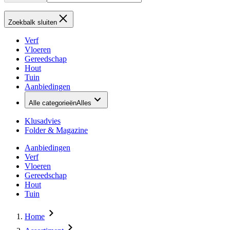
Zoekbalk sluiten
Verf
Vloeren
Gereedschap
Hout
Tuin
Aanbiedingen
Alle categorieën
Alles
Klusadvies
Folder & Magazine
Aanbiedingen
Verf
Vloeren
Gereedschap
Hout
Tuin
Home