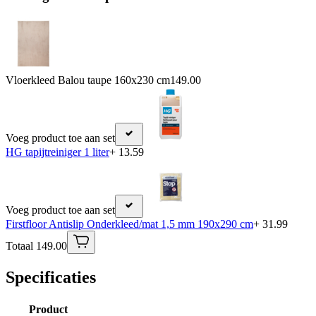
Vloerkleed Balou taupe 160x230 cm
149.00
Voeg product toe aan set
HG tapijtreiniger 1 liter
+ 13.59
Voeg product toe aan set
Firstfloor Antislip Onderkleed/mat 1,5 mm 190x290 cm
+ 31.99
Totaal 149.00
Specificaties
Product