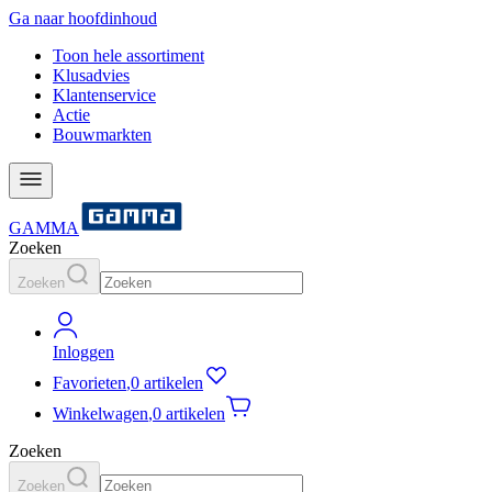
Ga naar hoofdinhoud
Toon hele assortiment
Klusadvies
Klantenservice
Actie
Bouwmarkten
GAMMA
Zoeken
Zoeken
Inloggen
Favorieten
,
0 artikelen
Winkelwagen
,
0 artikelen
Zoeken
Zoeken