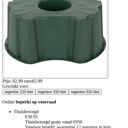
Prijs: 82.99 euro
82
.
99
Geschikt voor
:
regenton 210 liter
regenton 310 liter
regenton 510 liter
Online
beperkt op voorraad
Thuisbezorgd
€39.95
Thuisbezorgd gratis vanaf €950
Vandaag besteld, woensdag 12 augustus in huis