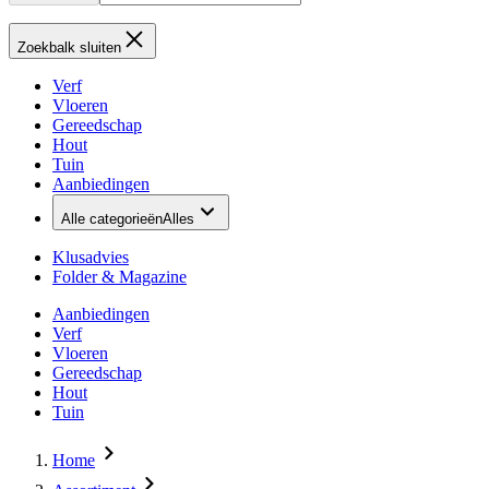
Zoekbalk sluiten
Verf
Vloeren
Gereedschap
Hout
Tuin
Aanbiedingen
Alle categorieën
Alles
Klusadvies
Folder & Magazine
Aanbiedingen
Verf
Vloeren
Gereedschap
Hout
Tuin
Home