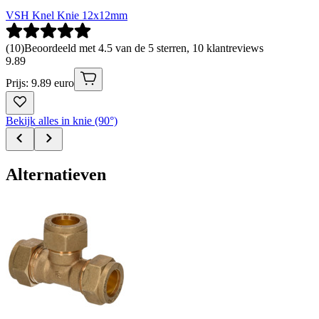
VSH Knel Knie 12x12mm
(
10
)
Beoordeeld met 4.5 van de 5 sterren, 10 klantreviews
9
.
89
Prijs: 9.89 euro
Bekijk alles in knie (90°)
Alternatieven