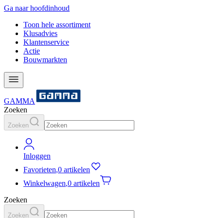
Ga naar hoofdinhoud
Toon hele assortiment
Klusadvies
Klantenservice
Actie
Bouwmarkten
GAMMA
Zoeken
Zoeken
Inloggen
Favorieten
,
0 artikelen
Winkelwagen
,
0 artikelen
Zoeken
Zoeken