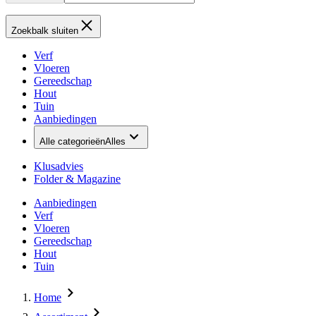
Zoekbalk sluiten
Verf
Vloeren
Gereedschap
Hout
Tuin
Aanbiedingen
Alle categorieën
Alles
Klusadvies
Folder & Magazine
Aanbiedingen
Verf
Vloeren
Gereedschap
Hout
Tuin
Home