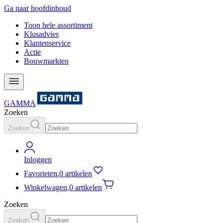
Ga naar hoofdinhoud
Toon hele assortiment
Klusadvies
Klantenservice
Actie
Bouwmarkten
GAMMA
Zoeken
Zoeken
Inloggen
Favorieten
,
0 artikelen
Winkelwagen
,
0 artikelen
Zoeken
Zoeken