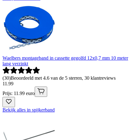
Waelbers montageband in cassette gegolfd 12x0,7 mm 10 meter
lang verzinkt
(
30
)
Beoordeeld met 4.6 van de 5 sterren, 30 klantreviews
11
.
99
Prijs: 11.99 euro
Bekijk alles in spijkerband