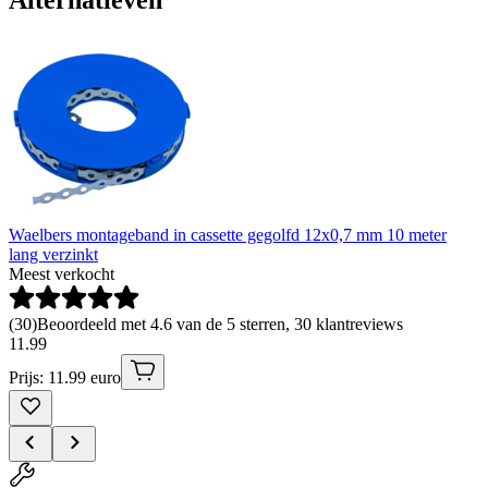
Waelbers montageband in cassette gegolfd 12x0,7 mm 10 meter
lang verzinkt
Meest verkocht
(
30
)
Beoordeeld met 4.6 van de 5 sterren, 30 klantreviews
11
.
99
Prijs: 11.99 euro