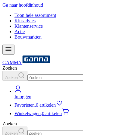
Ga naar hoofdinhoud
Toon hele assortiment
Klusadvies
Klantenservice
Actie
Bouwmarkten
GAMMA
Zoeken
Zoeken
Inloggen
Favorieten
,
0 artikelen
Winkelwagen
,
0 artikelen
Zoeken
Zoeken