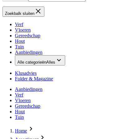
Zoekbalk sluiten
Verf
Vloeren
Gereedschap
Hout
Tuin
Aanbiedingen
Alle categorieën
Alles
Klusadvies
Folder & Magazine
Aanbiedingen
Verf
Vloeren
Gereedschap
Hout
Tuin
Home