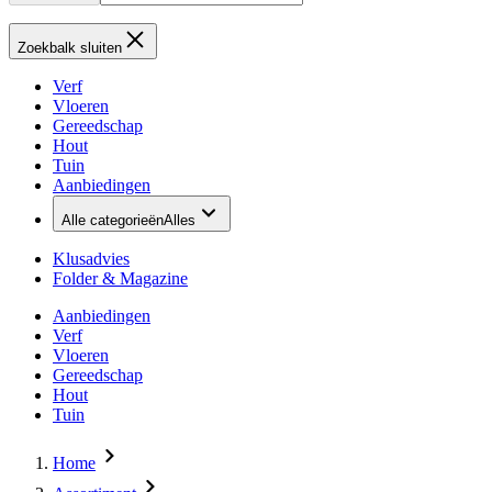
Zoekbalk sluiten
Verf
Vloeren
Gereedschap
Hout
Tuin
Aanbiedingen
Alle categorieën
Alles
Klusadvies
Folder & Magazine
Aanbiedingen
Verf
Vloeren
Gereedschap
Hout
Tuin
Home