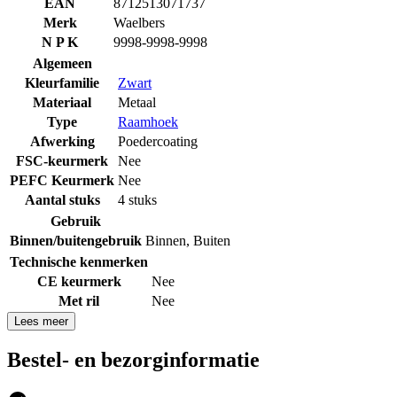
EAN
8712513071737
Merk
Waelbers
N P K
9998-9998-9998
Algemeen
Kleurfamilie
Zwart
Materiaal
Metaal
Type
Raamhoek
Afwerking
Poedercoating
FSC-keurmerk
Nee
PEFC Keurmerk
Nee
Aantal stuks
4 stuks
Gebruik
Binnen/buitengebruik
Binnen
,
Buiten
Technische kenmerken
CE keurmerk
Nee
Met ril
Nee
Lees meer
Bestel- en bezorginformatie