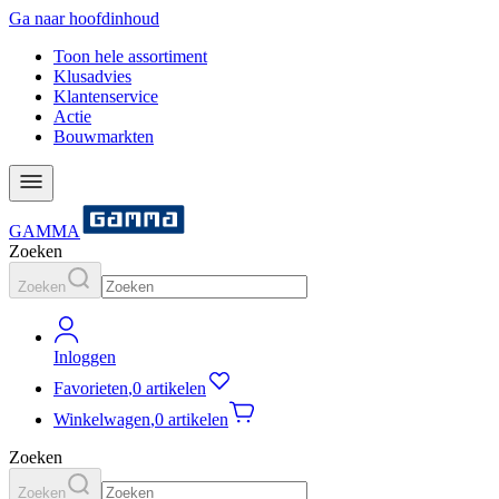
Ga naar hoofdinhoud
Toon hele assortiment
Klusadvies
Klantenservice
Actie
Bouwmarkten
GAMMA
Zoeken
Zoeken
Inloggen
Favorieten
,
0 artikelen
Winkelwagen
,
0 artikelen
Zoeken
Zoeken