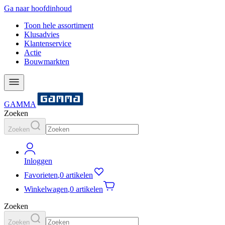
Ga naar hoofdinhoud
Toon hele assortiment
Klusadvies
Klantenservice
Actie
Bouwmarkten
GAMMA
Zoeken
Zoeken
Inloggen
Favorieten
,
0 artikelen
Winkelwagen
,
0 artikelen
Zoeken
Zoeken