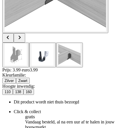
Prijs: 3.99 euro
3
.
99
Kleurfamilie
:
Zilver
Zwart
Hoogte inwendig
:
110
138
160
Dit product wordt niet thuis bezorgd
Click & collect
gratis
Vandaag besteld, al na een uur af te halen in jouw
bouwmarkt