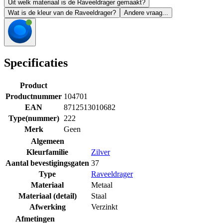
Uit welk materiaal is de Raveeldrager gemaakt?
Wat is de kleur van de Raveeldrager?
Andere vraag...
Specificaties
Product
Productnummer
104701
EAN
8712513010682
Type(nummer)
222
Merk
Geen
Algemeen
Kleurfamilie
Zilver
Aantal bevestigingsgaten
37
Type
Raveeldrager
Materiaal
Metaal
Materiaal (detail)
Staal
Afwerking
Verzinkt
Afmetingen