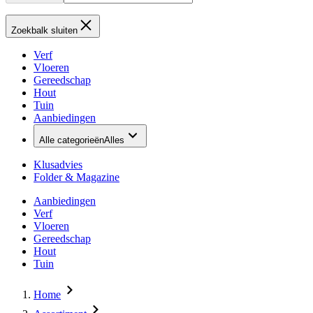
Zoekbalk sluiten
Verf
Vloeren
Gereedschap
Hout
Tuin
Aanbiedingen
Alle categorieën
Alles
Klusadvies
Folder & Magazine
Aanbiedingen
Verf
Vloeren
Gereedschap
Hout
Tuin
Home