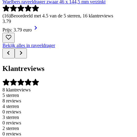
Waelbers raveeldrager zwaar 46 x 144,5 mm verzinkt
(
16
)
Beoordeeld met 4.5 van de 5 sterren, 16 klantreviews
3
.
79
Prijs: 3.79 euro
Bekijk alles in raveeldrager
Klantreviews
8 klantreviews
5 sterren
8 reviews
4 sterren
0 reviews
3 sterren
0 reviews
2 sterren
0 reviews