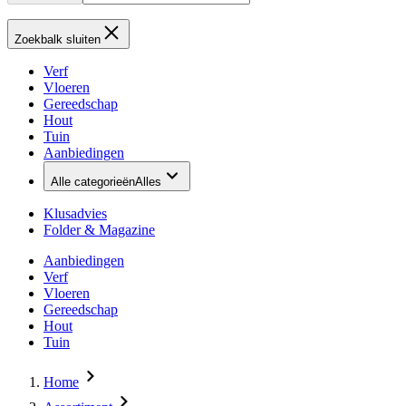
Zoekbalk sluiten
Verf
Vloeren
Gereedschap
Hout
Tuin
Aanbiedingen
Alle categorieën
Alles
Klusadvies
Folder & Magazine
Aanbiedingen
Verf
Vloeren
Gereedschap
Hout
Tuin
Home