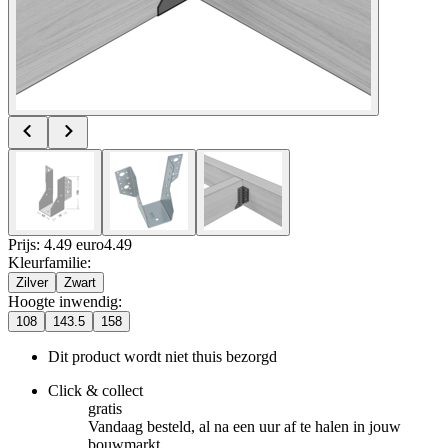
Prijs: 4.49 euro
4
.
49
Kleurfamilie
:
Zilver
Zwart
Hoogte inwendig
:
108
143.5
158
Dit product wordt niet thuis bezorgd
Click & collect
gratis
Vandaag besteld, al na een uur af te halen in jouw
bouwmarkt