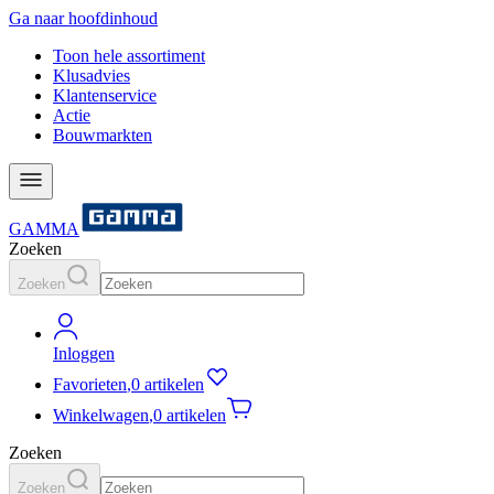
Ga naar hoofdinhoud
Toon hele assortiment
Klusadvies
Klantenservice
Actie
Bouwmarkten
GAMMA
Zoeken
Zoeken
Inloggen
Favorieten
,
0 artikelen
Winkelwagen
,
0 artikelen
Zoeken
Zoeken