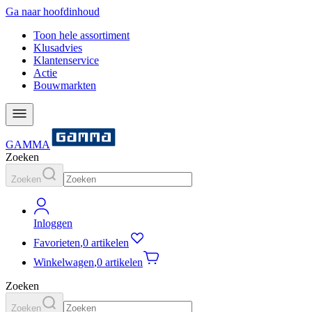
Ga naar hoofdinhoud
Toon hele assortiment
Klusadvies
Klantenservice
Actie
Bouwmarkten
GAMMA
Zoeken
Zoeken
Inloggen
Favorieten
,
0 artikelen
Winkelwagen
,
0 artikelen
Zoeken
Zoeken