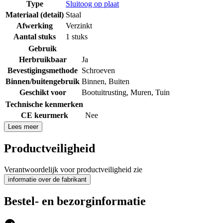
Type
Sluitoog op plaat
Materiaal (detail)
Staal
Afwerking
Verzinkt
Aantal stuks
1 stuks
Gebruik
Herbruikbaar
Ja
Bevestigingsmethode
Schroeven
Binnen/buitengebruik
Binnen
,
Buiten
Geschikt voor
Bootuitrusting
,
Muren
,
Tuin
Technische kenmerken
CE keurmerk
Nee
Lees meer
Productveiligheid
Verantwoordelijk voor productveiligheid zie
informatie over de fabrikant
Bestel- en bezorginformatie