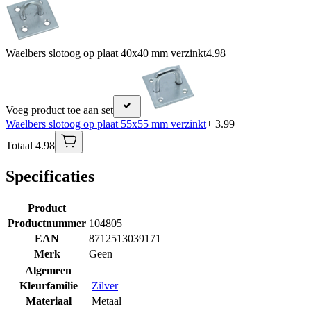
Waelbers slotoog op plaat 40x40 mm verzinkt
4.98
Voeg product toe aan set
Waelbers slotoog op plaat 55x55 mm verzinkt
+ 3.99
Totaal 4.98
Specificaties
Product
Productnummer
104805
EAN
8712513039171
Merk
Geen
Algemeen
Kleurfamilie
Zilver
Materiaal
Metaal