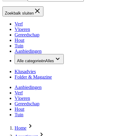
Zoekbalk sluiten
Verf
Vloeren
Gereedschap
Hout
Tuin
Aanbiedingen
Alle categorieën
Alles
Klusadvies
Folder & Magazine
Aanbiedingen
Verf
Vloeren
Gereedschap
Hout
Tuin
Home