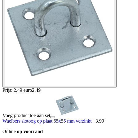
Prijs: 2.49 euro
2
.
49
Voeg product toe aan set
Waelbers slotoog op plaat 55x55 mm verzinkt
+ 3.99
Online
op voorraad