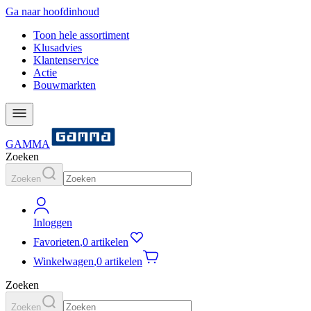
Ga naar hoofdinhoud
Toon hele assortiment
Klusadvies
Klantenservice
Actie
Bouwmarkten
GAMMA
Zoeken
Zoeken
Inloggen
Favorieten
,
0 artikelen
Winkelwagen
,
0 artikelen
Zoeken
Zoeken