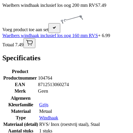
Waelbers windhaak inclusief los oog 200 mm RVS
7.49
Voeg product toe aan set
Waelbers windhaak inclusief los oog 160 mm RVS
+ 6.99
Totaal 7.49
Specificaties
Product
Productnummer
104764
EAN
8712513060274
Merk
Geen
Algemeen
Kleurfamilie
Grijs
Materiaal
Metaal
Type
Windhaak
Materiaal (detail)
RVS/ Inox (roestvrij staal)
,
Staal
Aantal stuks
1 stuks