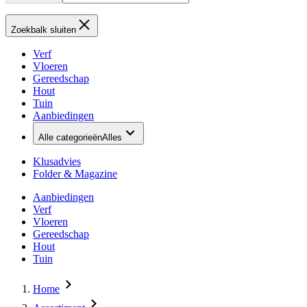
Zoekbalk sluiten
Verf
Vloeren
Gereedschap
Hout
Tuin
Aanbiedingen
Alle categorieën
Alles
Klusadvies
Folder & Magazine
Aanbiedingen
Verf
Vloeren
Gereedschap
Hout
Tuin
Home