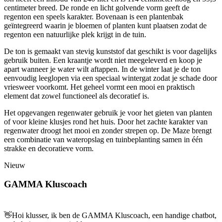
centimeter breed. De ronde en licht golvende vorm geeft de
regenton een speels karakter. Bovenaan is een plantenbak
geïntegreerd waarin je bloemen of planten kunt plaatsen zodat de
regenton een natuurlijke plek krijgt in de tuin.
De ton is gemaakt van stevig kunststof dat geschikt is voor dagelijks
gebruik buiten. Een kraantje wordt niet meegeleverd en koop je
apart wanneer je water wilt aftappen. In de winter laat je de ton
eenvoudig leeglopen via een speciaal wintergat zodat je schade door
vriesweer voorkomt. Het geheel vormt een mooi en praktisch
element dat zowel functioneel als decoratief is.
Het opgevangen regenwater gebruik je voor het gieten van planten
of voor kleine klusjes rond het huis. Door het zachte karakter van
regenwater droogt het mooi en zonder strepen op. De Maze brengt
een combinatie van wateropslag en tuinbeplanting samen in één
strakke en decoratieve vorm.
Nieuw
GAMMA Kluscoach
👋
Hoi klusser, ik ben de GAMMA Kluscoach, een handige chatbot,