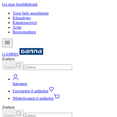
Ga naar hoofdinhoud
Toon hele assortiment
Klusadvies
Klantenservice
Actie
Bouwmarkten
GAMMA
Zoeken
Zoeken
Inloggen
Favorieten
,
0 artikelen
Winkelwagen
,
0 artikelen
Zoeken
Zoeken