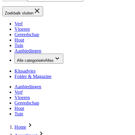
Zoekbalk sluiten
Verf
Vloeren
Gereedschap
Hout
Tuin
Aanbiedingen
Alle categorieën
Alles
Klusadvies
Folder & Magazine
Aanbiedingen
Verf
Vloeren
Gereedschap
Hout
Tuin
Home