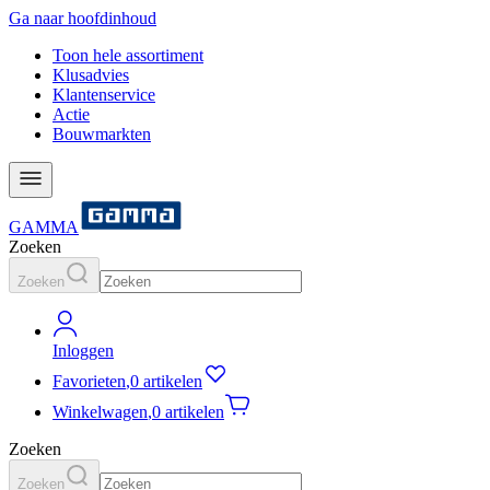
Ga naar hoofdinhoud
Toon hele assortiment
Klusadvies
Klantenservice
Actie
Bouwmarkten
GAMMA
Zoeken
Zoeken
Inloggen
Favorieten
,
0 artikelen
Winkelwagen
,
0 artikelen
Zoeken
Zoeken