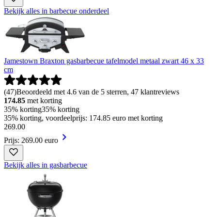
Bekijk alles in barbecue onderdeel
Jamestown Braxton gasbarbecue tafelmodel metaal zwart 46 x 33
cm
(
47
)
Beoordeeld met 4.6 van de 5 sterren, 47 klantreviews
174.85
met korting
35% korting
35% korting
35% korting, voordeelprijs: 174.85 euro met korting
269
.
00
Prijs: 269.00 euro
Bekijk alles in gasbarbecue