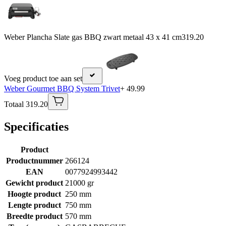
Weber Plancha Slate gas BBQ zwart metaal 43 x 41 cm
319.20
Voeg product toe aan set
Weber Gourmet BBQ System Trivet
+ 49.99
Totaal 319.20
Specificaties
Product
Productnummer
266124
EAN
0077924993442
Gewicht product
21000 gr
Hoogte product
250 mm
Lengte product
750 mm
Breedte product
570 mm