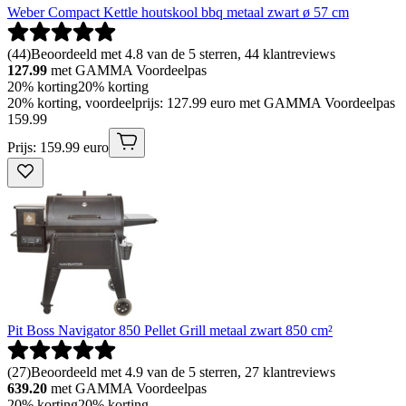
Weber Compact Kettle houtskool bbq metaal zwart ø 57 cm
(
44
)
Beoordeeld met 4.8 van de 5 sterren, 44 klantreviews
127.99
met GAMMA Voordeelpas
20% korting
20% korting
20% korting, voordeelprijs: 127.99 euro met GAMMA Voordeelpas
159
.
99
Prijs: 159.99 euro
Pit Boss Navigator 850 Pellet Grill metaal zwart 850 cm²
(
27
)
Beoordeeld met 4.9 van de 5 sterren, 27 klantreviews
639.20
met GAMMA Voordeelpas
20% korting
20% korting