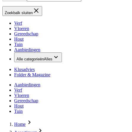
Zoekbalk sluiten
Verf
Vloeren
Gereedschap
Hout
Tuin
Aanbiedingen
Alle categorieën
Alles
Klusadvies
Folder & Magazine
Aanbiedingen
Verf
Vloeren
Gereedschap
Hout
Tuin
Home