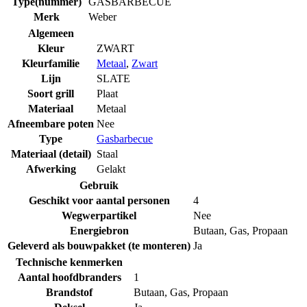
Type(nummer)
GASBARBECUE
Merk
Weber
Algemeen
Kleur
ZWART
Kleurfamilie
Metaal
,
Zwart
Lijn
SLATE
Soort grill
Plaat
Materiaal
Metaal
Afneembare poten
Nee
Type
Gasbarbecue
Materiaal (detail)
Staal
Afwerking
Gelakt
Gebruik
Geschikt voor aantal personen
4
Wegwerpartikel
Nee
Energiebron
Butaan
,
Gas
,
Propaan
Geleverd als bouwpakket (te monteren)
Ja
Technische kenmerken
Aantal hoofdbranders
1
Brandstof
Butaan
,
Gas
,
Propaan