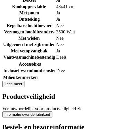
Deksel
Ja
Kookoppervlakte
43x41 cm
Met poten
Ja
Ontsteking
Ja
Regelbare luchttoevoer
Nee
Vermogen hoofdbranders
3500 Watt
Met wielen
Nee
Uitgevoerd met zijbrander
Nee
Met vetopvangbak
Ja
Vaatwasmachinebestendig
Deels
Accessoires
Inclusief warmhoudrooster
Nee
Milieukenmerken
Lees meer
Productveiligheid
Verantwoordelijk voor productveiligheid zie
informatie over de fabrikant
Bestel- en bezorginformatie