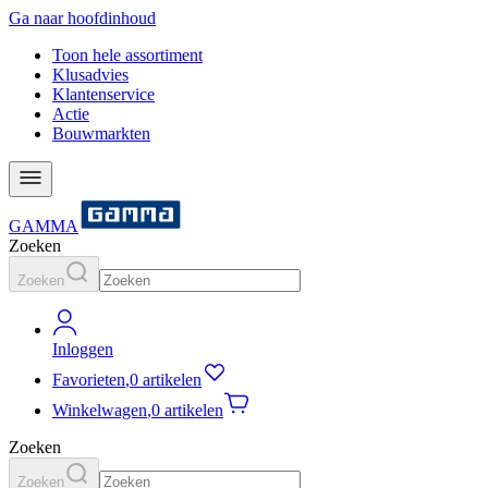
Ga naar hoofdinhoud
Toon hele assortiment
Klusadvies
Klantenservice
Actie
Bouwmarkten
GAMMA
Zoeken
Zoeken
Inloggen
Favorieten
,
0 artikelen
Winkelwagen
,
0 artikelen
Zoeken
Zoeken