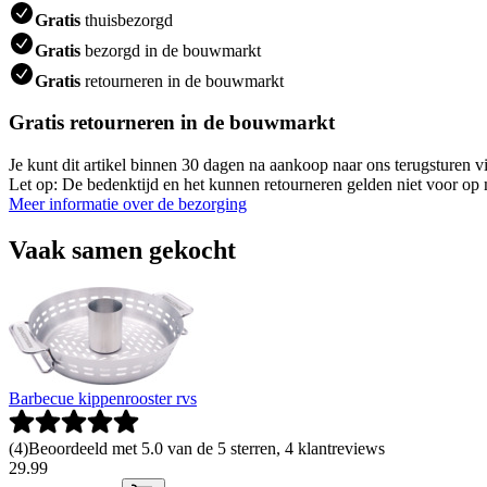
Gratis
thuisbezorgd
Gratis
bezorgd in de bouwmarkt
Gratis
retourneren in de bouwmarkt
Gratis retourneren in de bouwmarkt
Je kunt dit artikel binnen 30 dagen na aankoop naar ons terugsturen
Let op: De bedenktijd en het kunnen retourneren gelden niet voor op m
Meer informatie over de bezorging
Vaak samen gekocht
Barbecue kippenrooster rvs
(
4
)
Beoordeeld met 5.0 van de 5 sterren, 4 klantreviews
29
.
99