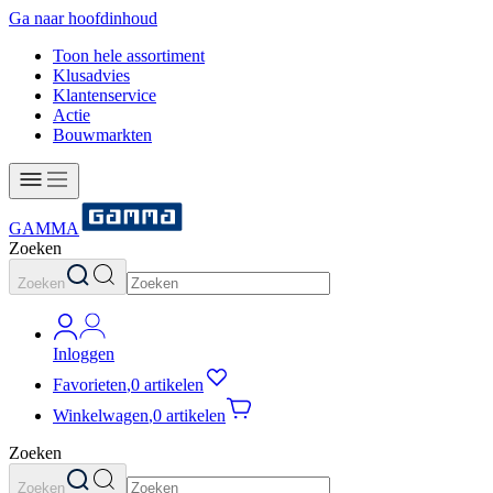
Ga naar hoofdinhoud
Toon hele assortiment
Klusadvies
Klantenservice
Actie
Bouwmarkten
GAMMA
Zoeken
Zoeken
Inloggen
Favorieten
,
0 artikelen
Winkelwagen
,
0 artikelen
Zoeken
Zoeken