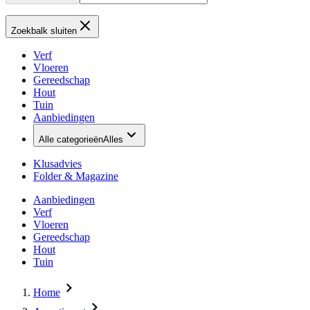
Zoekbalk sluiten
Verf
Vloeren
Gereedschap
Hout
Tuin
Aanbiedingen
Alle categorieën
Alles
Klusadvies
Folder & Magazine
Aanbiedingen
Verf
Vloeren
Gereedschap
Hout
Tuin
Home