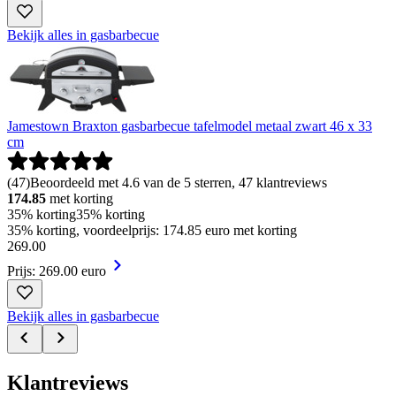
Bekijk alles in gasbarbecue
Jamestown Braxton gasbarbecue tafelmodel metaal zwart 46 x 33
cm
(
47
)
Beoordeeld met 4.6 van de 5 sterren, 47 klantreviews
174.85
met korting
35% korting
35% korting
35% korting, voordeelprijs: 174.85 euro met korting
269
.
00
Prijs: 269.00 euro
Bekijk alles in gasbarbecue
Klantreviews