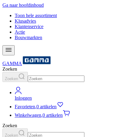
Ga naar hoofdinhoud
Toon hele assortiment
Klusadvies
Klantenservice
Actie
Bouwmarkten
GAMMA
Zoeken
Zoeken
Inloggen
Favorieten
,
0 artikelen
Winkelwagen
,
0 artikelen
Zoeken
Zoeken