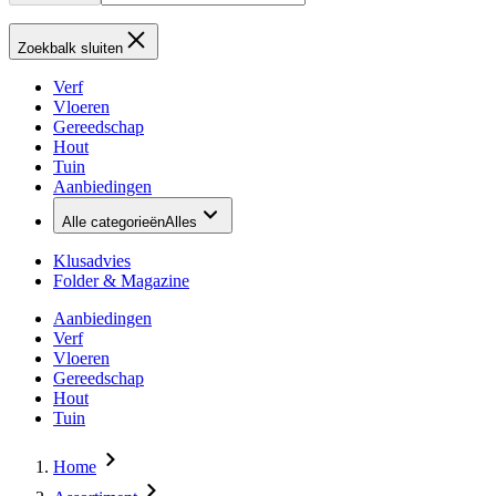
Zoekbalk sluiten
Verf
Vloeren
Gereedschap
Hout
Tuin
Aanbiedingen
Alle categorieën
Alles
Klusadvies
Folder & Magazine
Aanbiedingen
Verf
Vloeren
Gereedschap
Hout
Tuin
Home