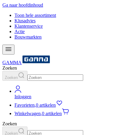
Ga naar hoofdinhoud
Toon hele assortiment
Klusadvies
Klantenservice
Actie
Bouwmarkten
GAMMA
Zoeken
Zoeken
Inloggen
Favorieten
,
0 artikelen
Winkelwagen
,
0 artikelen
Zoeken
Zoeken