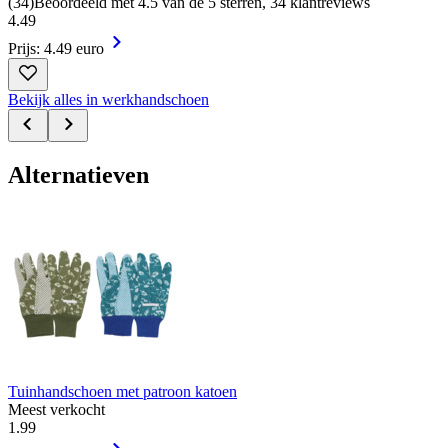
(
34
)
Beoordeeld met 4.5 van de 5 sterren, 34 klantreviews
4
.
49
Prijs: 4.49 euro
Bekijk alles in werkhandschoen
Alternatieven
Tuinhandschoen met patroon katoen
Meest verkocht
1
.
99