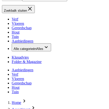
Zoekbalk sluiten
Verf
Vloeren
Gereedschap
Hout
Tuin
Aanbiedingen
Alle categorieën
Alles
Klusadvies
Folder & Magazine
Aanbiedingen
Verf
Vloeren
Gereedschap
Hout
Tuin
Home