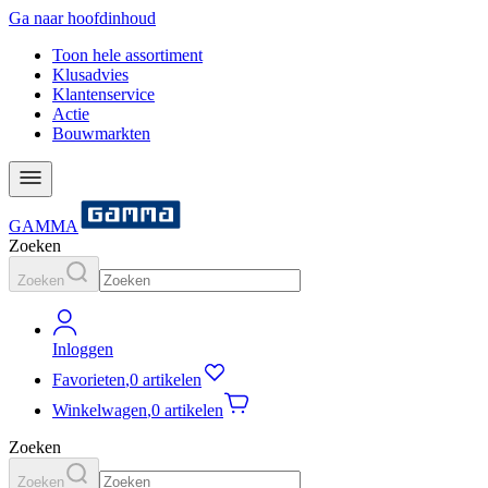
Ga naar hoofdinhoud
Toon hele assortiment
Klusadvies
Klantenservice
Actie
Bouwmarkten
GAMMA
Zoeken
Zoeken
Inloggen
Favorieten
,
0 artikelen
Winkelwagen
,
0 artikelen
Zoeken
Zoeken