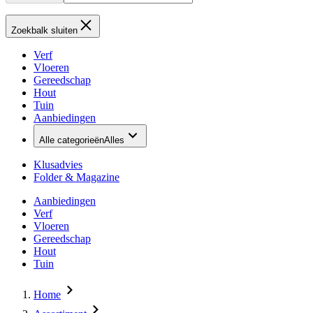
Zoekbalk sluiten
Verf
Vloeren
Gereedschap
Hout
Tuin
Aanbiedingen
Alle categorieën
Alles
Klusadvies
Folder & Magazine
Aanbiedingen
Verf
Vloeren
Gereedschap
Hout
Tuin
Home