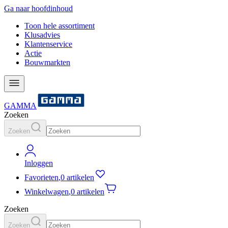
Ga naar hoofdinhoud
Toon hele assortiment
Klusadvies
Klantenservice
Actie
Bouwmarkten
GAMMA
Zoeken
Zoeken
Inloggen
Favorieten
,
0 artikelen
Winkelwagen
,
0 artikelen
Zoeken
Zoeken