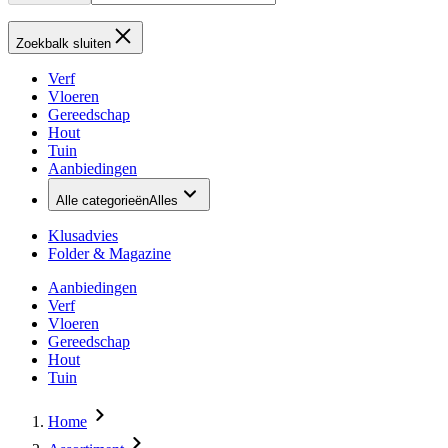
Zoekbalk sluiten
Verf
Vloeren
Gereedschap
Hout
Tuin
Aanbiedingen
Alle categorieën
Alles
Klusadvies
Folder & Magazine
Aanbiedingen
Verf
Vloeren
Gereedschap
Hout
Tuin
Home