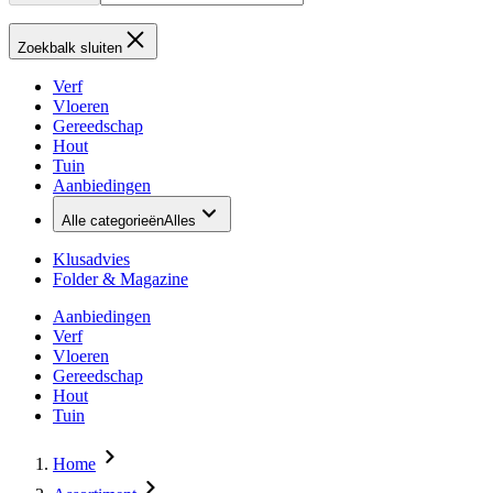
Zoekbalk sluiten
Verf
Vloeren
Gereedschap
Hout
Tuin
Aanbiedingen
Alle categorieën
Alles
Klusadvies
Folder & Magazine
Aanbiedingen
Verf
Vloeren
Gereedschap
Hout
Tuin
Home