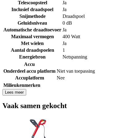
Telescoopsteel
Ja
Inclusief draadspoel
Ja
Snijmethode
Draadspoel
Geluidsniveau
0 dB
Automatische draadtoevoer
Ja
Maximaal vermogen
400 Watt
Met wielen
Ja
Aantal draadspoelen
1
Energiebron
Netspanning
Accu
Onderdeel accu platform
Niet van toepassing
Accuplatform
Nee
Milieukenmerken
Lees meer
Vaak samen gekocht