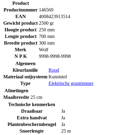
Product
Productnummer
146569
EAN
4008423913514
Gewicht product
2500 gr
Hoogte product
250 mm
Lengte product
700 mm
Breedte product
300 mm
Merk
Wolf
N P K
9998-9998-9998
Algemeen
Kleurfamilie
Rood
Materiaal snijsysteem
Kunststof
Type
Elektrische grastrimmer
Afmetingen
Maaibreedte
25 cm
Technische kenmerken
Draaibaar
Ja
Extra handvat
Ja
Plantenbeschermbeugel
Ja
Snoerlengte
25 m