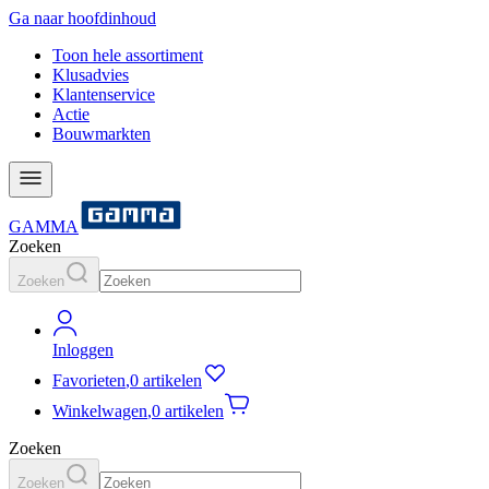
Ga naar hoofdinhoud
Toon hele assortiment
Klusadvies
Klantenservice
Actie
Bouwmarkten
GAMMA
Zoeken
Zoeken
Inloggen
Favorieten
,
0 artikelen
Winkelwagen
,
0 artikelen
Zoeken
Zoeken