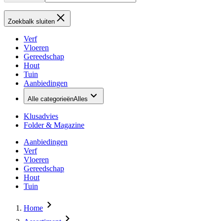
Zoekbalk sluiten
Verf
Vloeren
Gereedschap
Hout
Tuin
Aanbiedingen
Alle categorieën
Alles
Klusadvies
Folder & Magazine
Aanbiedingen
Verf
Vloeren
Gereedschap
Hout
Tuin
Home