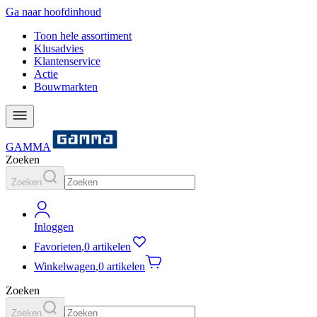
Ga naar hoofdinhoud
Toon hele assortiment
Klusadvies
Klantenservice
Actie
Bouwmarkten
GAMMA
Zoeken
Zoeken
Inloggen
Favorieten
,
0 artikelen
Winkelwagen
,
0 artikelen
Zoeken
Zoeken