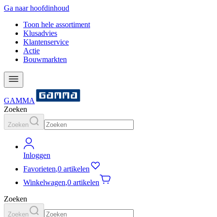
Ga naar hoofdinhoud
Toon hele assortiment
Klusadvies
Klantenservice
Actie
Bouwmarkten
GAMMA
Zoeken
Zoeken
Inloggen
Favorieten
,
0 artikelen
Winkelwagen
,
0 artikelen
Zoeken
Zoeken