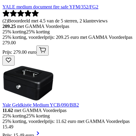
YALE medium document fire safe YFM/352/FG2
(
2
)
Beoordeeld met 4.5 van de 5 sterren, 2 klantreviews
209.25
met GAMMA Voordeelpas
25% korting
25% korting
25% korting, voordeelprijs: 209.25 euro met GAMMA Voordeelpas
279
.
00
Prijs: 279.00 euro
Yale Geldkistje Medium YCB/090/BB2
11.62
met GAMMA Voordeelpas
25% korting
25% korting
25% korting, voordeelprijs: 11.62 euro met GAMMA Voordeelpas
15
.
49
Prijs: 15.49 euro