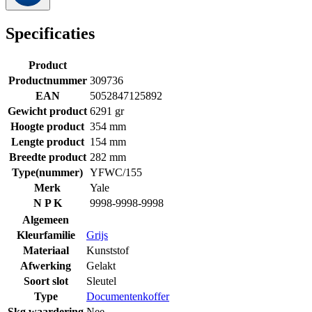
Specificaties
Product
Productnummer
309736
EAN
5052847125892
Gewicht product
6291 gr
Hoogte product
354 mm
Lengte product
154 mm
Breedte product
282 mm
Type(nummer)
YFWC/155
Merk
Yale
N P K
9998-9998-9998
Algemeen
Kleurfamilie
Grijs
Materiaal
Kunststof
Afwerking
Gelakt
Soort slot
Sleutel
Type
Documentenkoffer
Skg waardering
Nee