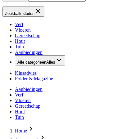
Zoekbalk sluiten
Verf
Vloeren
Gereedschap
Hout
Tuin
Aanbiedingen
Alle categorieën
Alles
Klusadvies
Folder & Magazine
Aanbiedingen
Verf
Vloeren
Gereedschap
Hout
Tuin
Home