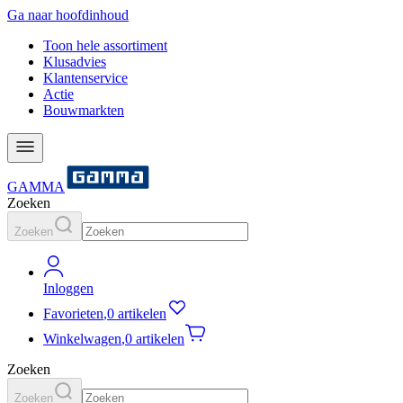
Ga naar hoofdinhoud
Toon hele assortiment
Klusadvies
Klantenservice
Actie
Bouwmarkten
GAMMA
Zoeken
Zoeken
Inloggen
Favorieten
,
0 artikelen
Winkelwagen
,
0 artikelen
Zoeken
Zoeken