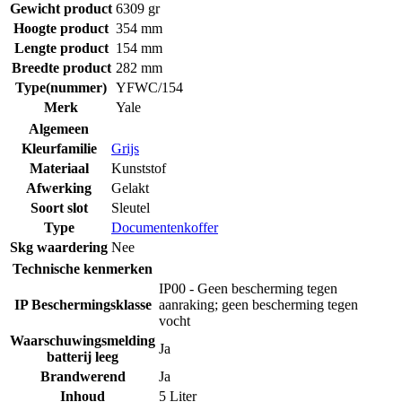
Gewicht product
6309 gr
Hoogte product
354 mm
Lengte product
154 mm
Breedte product
282 mm
Type(nummer)
YFWC/154
Merk
Yale
Algemeen
Kleurfamilie
Grijs
Materiaal
Kunststof
Afwerking
Gelakt
Soort slot
Sleutel
Type
Documentenkoffer
Skg waardering
Nee
Technische kenmerken
IP00 - Geen bescherming tegen
IP Beschermingsklasse
aanraking; geen bescherming tegen
vocht
Waarschuwingsmelding
Ja
batterij leeg
Brandwerend
Ja
Inhoud
5 Liter