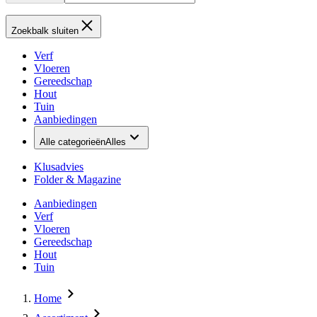
Zoekbalk sluiten
Verf
Vloeren
Gereedschap
Hout
Tuin
Aanbiedingen
Alle categorieën
Alles
Klusadvies
Folder & Magazine
Aanbiedingen
Verf
Vloeren
Gereedschap
Hout
Tuin
Home