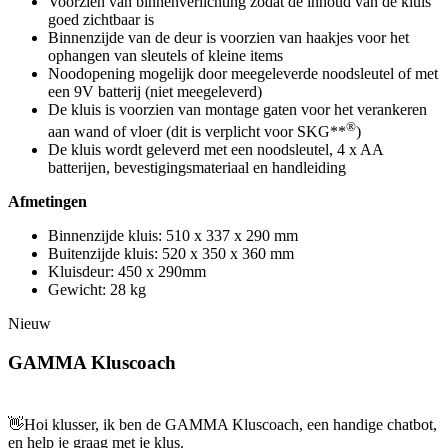
Voorzien van binnenverlichting zodat de inhoud van de kluis
goed zichtbaar is
Binnenzijde van de deur is voorzien van haakjes voor het
ophangen van sleutels of kleine items
Noodopening mogelijk door meegeleverde noodsleutel of met
een 9V batterij (niet meegeleverd)
De kluis is voorzien van montage gaten voor het verankeren
®
aan wand of vloer (dit is verplicht voor SKG**
)
De kluis wordt geleverd met een noodsleutel, 4 x AA
batterijen, bevestigingsmateriaal en handleiding
Afmetingen
Binnenzijde kluis: 510 x 337 x 290 mm
Buitenzijde kluis: 520 x 350 x 360 mm
Kluisdeur: 450 x 290mm
Gewicht: 28 kg
Nieuw
GAMMA Kluscoach
👋
Hoi klusser, ik ben de GAMMA Kluscoach, een handige chatbot,
en help je graag met je klus.