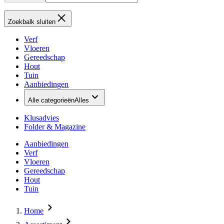
Zoekbalk sluiten
Verf
Vloeren
Gereedschap
Hout
Tuin
Aanbiedingen
Alle categorieën
Alles
Klusadvies
Folder & Magazine
Aanbiedingen
Verf
Vloeren
Gereedschap
Hout
Tuin
Home