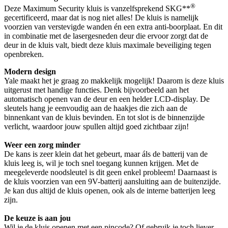
®
Deze Maximum Security kluis is vanzelfsprekend SKG**
gecertificeerd, maar dat is nog niet alles! De kluis is namelijk
voorzien van verstevigde wanden én een extra anti-boorplaat. En dit
in combinatie met de lasergesneden deur die ervoor zorgt dat de
deur in de kluis valt, biedt deze kluis maximale beveiliging tegen
openbreken.
Modern design
Yale maakt het je graag zo makkelijk mogelijk! Daarom is deze kluis
uitgerust met handige functies. Denk bijvoorbeeld aan het
automatisch openen van de deur en een helder LCD-display. De
sleutels hang je eenvoudig aan de haakjes die zich aan de
binnenkant van de kluis bevinden. En tot slot is de binnenzijde
verlicht, waardoor jouw spullen altijd goed zichtbaar zijn!
Weer een zorg minder
De kans is zeer klein dat het gebeurt, maar áls de batterij van de
kluis leeg is, wil je toch snel toegang kunnen krijgen. Met de
meegeleverde noodsleutel is dit geen enkel probleem! Daarnaast is
de kluis voorzien van een 9V-batterij aansluiting aan de buitenzijde.
Je kan dus altijd de kluis openen, ook als de interne batterijen leeg
zijn.
De keuze is aan jou
Wil je de kluis openen met een pincode? Of gebruik je toch liever