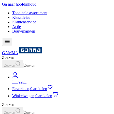
Ga naar hoofdinhoud
Toon hele assortiment
Klusadvies
Klantenservice
Actie
Bouwmarkten
GAMMA
Zoeken
Zoeken
Inloggen
Favorieten
,
0 artikelen
Winkelwagen
,
0 artikelen
Zoeken
Zoeken