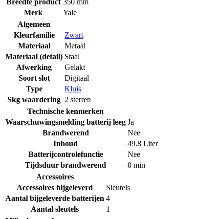
Breedte product
350 mm
Merk
Yale
Algemeen
Kleurfamilie
Zwart
Materiaal
Metaal
Materiaal (detail)
Staal
Afwerking
Gelakt
Soort slot
Digitaal
Type
Kluis
Skg waardering
2 sterren
Technische kenmerken
Waarschuwingsmelding batterij leeg
Ja
Brandwerend
Nee
Inhoud
49.8 Liter
Batterijcontrolefunctie
Nee
Tijdsduur brandwerend
0 min
Accessoires
Accessoires bijgeleverd
Sleutels
Aantal bijgeleverde batterijen
4
Aantal sleutels
1