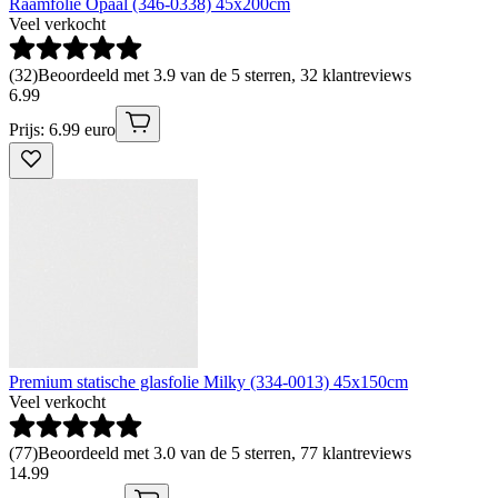
Raamfolie Opaal (346-0338) 45x200cm
Veel verkocht
(
32
)
Beoordeeld met 3.9 van de 5 sterren, 32 klantreviews
6
.
99
Prijs: 6.99 euro
Premium statische glasfolie Milky (334-0013) 45x150cm
Veel verkocht
(
77
)
Beoordeeld met 3.0 van de 5 sterren, 77 klantreviews
14
.
99