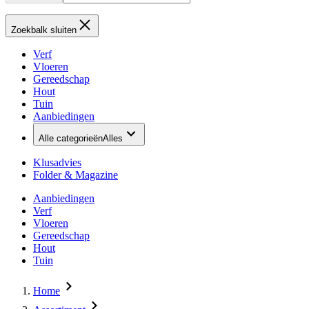
Zoekbalk sluiten
Verf
Vloeren
Gereedschap
Hout
Tuin
Aanbiedingen
Alle categorieën
Alles
Klusadvies
Folder & Magazine
Aanbiedingen
Verf
Vloeren
Gereedschap
Hout
Tuin
Home