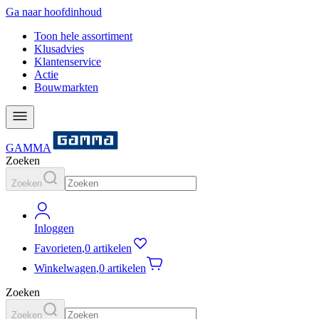
Ga naar hoofdinhoud
Toon hele assortiment
Klusadvies
Klantenservice
Actie
Bouwmarkten
GAMMA
Zoeken
Zoeken
Inloggen
Favorieten
,
0 artikelen
Winkelwagen
,
0 artikelen
Zoeken
Zoeken