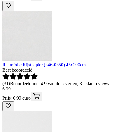
Raamfolie Rijstpapier (346-0350) 45x200cm
Best beoordeeld
(
31
)
Beoordeeld met 4.9 van de 5 sterren, 31 klantreviews
6
.
99
Prijs: 6.99 euro