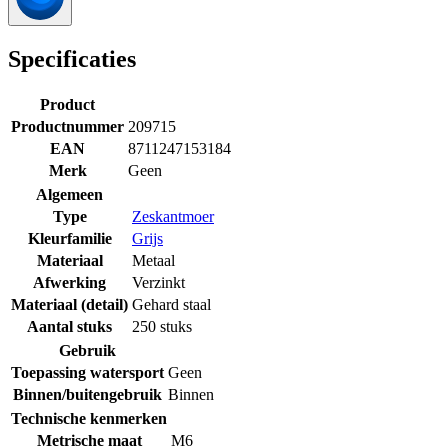
Specificaties
Product
Productnummer
209715
EAN
8711247153184
Merk
Geen
Algemeen
Type
Zeskantmoer
Kleurfamilie
Grijs
Materiaal
Metaal
Afwerking
Verzinkt
Materiaal (detail)
Gehard staal
Aantal stuks
250 stuks
Gebruik
Toepassing watersport
Geen
Binnen/buitengebruik
Binnen
Technische kenmerken
Metrische maat
M6