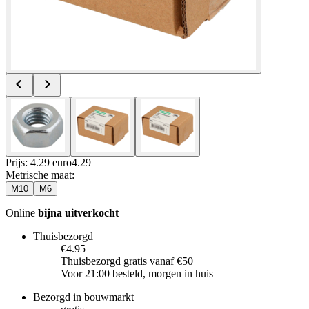
Prijs: 4.29 euro
4
.
29
Metrische maat
:
M10
M6
Online
bijna uitverkocht
Thuisbezorgd
€4.95
Thuisbezorgd gratis vanaf €50
Voor 21:00 besteld, morgen in huis
Bezorgd in bouwmarkt