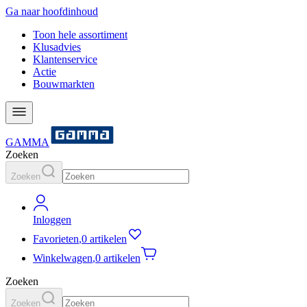
Ga naar hoofdinhoud
Toon hele assortiment
Klusadvies
Klantenservice
Actie
Bouwmarkten
GAMMA
Zoeken
Zoeken
Inloggen
Favorieten
,
0 artikelen
Winkelwagen
,
0 artikelen
Zoeken
Zoeken