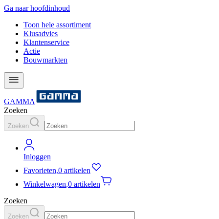
Ga naar hoofdinhoud
Toon hele assortiment
Klusadvies
Klantenservice
Actie
Bouwmarkten
GAMMA
Zoeken
Zoeken
Inloggen
Favorieten
,
0 artikelen
Winkelwagen
,
0 artikelen
Zoeken
Zoeken