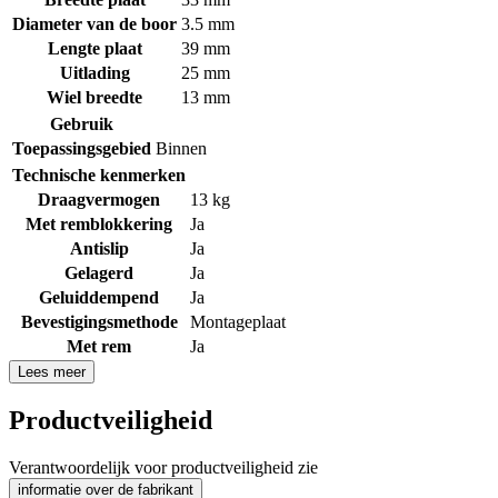
Diameter van de boor
3.5 mm
Lengte plaat
39 mm
Uitlading
25 mm
Wiel breedte
13 mm
Gebruik
Toepassingsgebied
Binnen
Technische kenmerken
Draagvermogen
13 kg
Met remblokkering
Ja
Antislip
Ja
Gelagerd
Ja
Geluiddempend
Ja
Bevestigingsmethode
Montageplaat
Met rem
Ja
Lees meer
Productveiligheid
Verantwoordelijk voor productveiligheid zie
informatie over de fabrikant