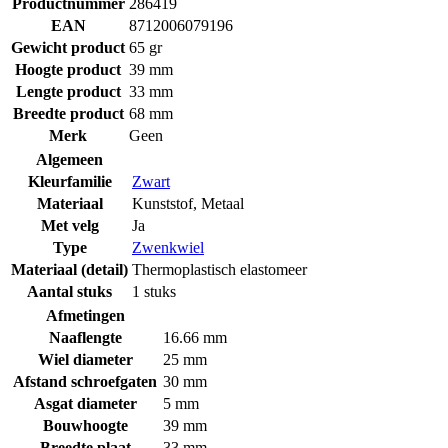
Productnummer
286419
EAN
8712006079196
Gewicht product
65 gr
Hoogte product
39 mm
Lengte product
33 mm
Breedte product
68 mm
Merk
Geen
Algemeen
Kleurfamilie
Zwart
Materiaal
Kunststof
,
Metaal
Met velg
Ja
Type
Zwenkwiel
Materiaal (detail)
Thermoplastisch elastomeer
Aantal stuks
1 stuks
Afmetingen
Naaflengte
16.66 mm
Wiel diameter
25 mm
Afstand schroefgaten
30 mm
Asgat diameter
5 mm
Bouwhoogte
39 mm
Breedte plaat
33 mm