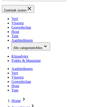
Zoekbalk sluiten
Verf
Vloeren
Gereedschap
Hout
Tuin
Aanbiedingen
Alle categorieën
Alles
Klusadvies
Folder & Magazine
Aanbiedingen
Verf
Vloeren
Gereedschap
Hout
Tuin
Home