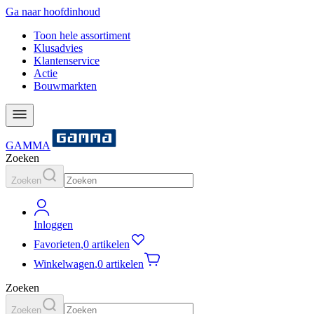
Ga naar hoofdinhoud
Toon hele assortiment
Klusadvies
Klantenservice
Actie
Bouwmarkten
GAMMA
Zoeken
Zoeken
Inloggen
Favorieten
,
0 artikelen
Winkelwagen
,
0 artikelen
Zoeken
Zoeken