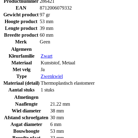
Productnummer
286421
EAN
8712006079332
Gewicht product
97 gr
Hoogte product
53 mm
Lengte product
39 mm
Breedte product
60 mm
Merk
Geen
Algemeen
Kleurfamilie
Zwart
Materiaal
Kunststof
,
Metaal
Met velg
Ja
Type
Zwenkwiel
Materiaal (detail)
Thermoplastisch elastomeer
Aantal stuks
1 stuks
Afmetingen
Naaflengte
21.22 mm
Wiel diameter
38 mm
Afstand schroefgaten
30 mm
Asgat diameter
6 mm
Bouwhoogte
53 mm
Breedte plaat
33 mm