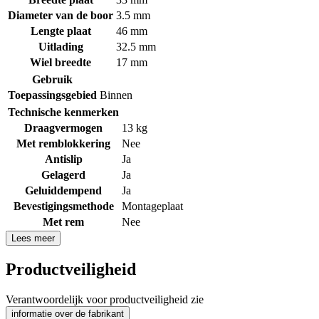
Diameter van de boor
3.5 mm
Lengte plaat
46 mm
Uitlading
32.5 mm
Wiel breedte
17 mm
Gebruik
Toepassingsgebied
Binnen
Technische kenmerken
Draagvermogen
13 kg
Met remblokkering
Nee
Antislip
Ja
Gelagerd
Ja
Geluiddempend
Ja
Bevestigingsmethode
Montageplaat
Met rem
Nee
Lees meer
Productveiligheid
Verantwoordelijk voor productveiligheid zie
informatie over de fabrikant