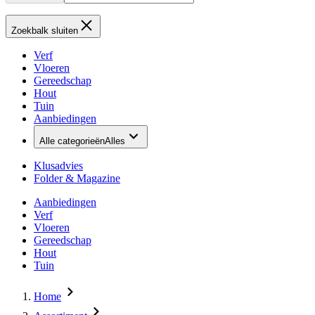
Zoekbalk sluiten
Verf
Vloeren
Gereedschap
Hout
Tuin
Aanbiedingen
Alle categorieën
Alles
Klusadvies
Folder & Magazine
Aanbiedingen
Verf
Vloeren
Gereedschap
Hout
Tuin
Home