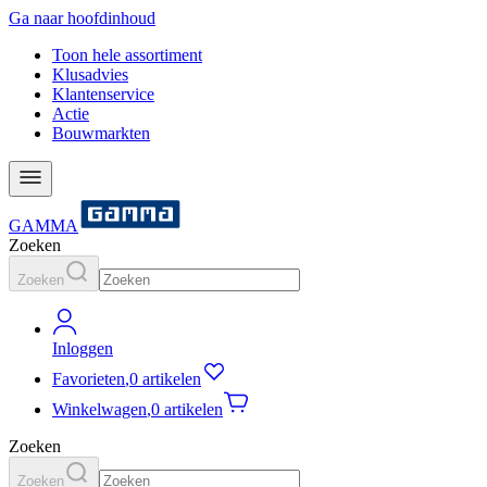
Ga naar hoofdinhoud
Toon hele assortiment
Klusadvies
Klantenservice
Actie
Bouwmarkten
GAMMA
Zoeken
Zoeken
Inloggen
Favorieten
,
0 artikelen
Winkelwagen
,
0 artikelen
Zoeken
Zoeken