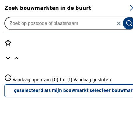
S
Zoek bouwmarkten in de buurt
Alles over de keuken
Rozenstraat 3
Vandaag open van {0} tot {1}
Vandaag gesloten
3772JH Amersfoort
+31 01234567
geselecteerd als mijn bouwmarkt
selecteer bouwmar
Meer over deze bouwmarkt