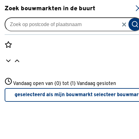
S
Zoek bouwmarkten in de buurt
Alles over muren
Rozenstraat 3
Vandaag open van {0} tot {1}
Vandaag gesloten
3772JH Amersfoort
+31 01234567
geselecteerd als mijn bouwmarkt
selecteer bouwmar
Meer over deze bouwmarkt