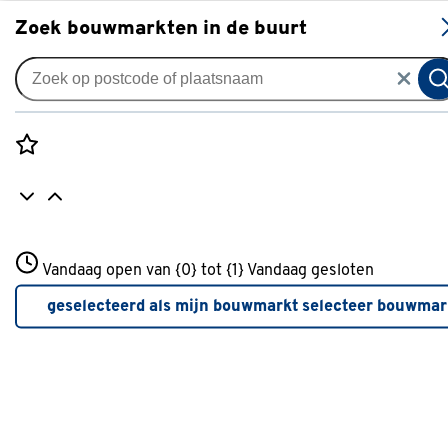
S
Zoek bouwmarkten in de buurt
Klusservice
Vloer laten leggen
Rozenstraat 3
Vandaag open van {0} tot {1}
Vandaag gesloten
Kies je klus
3772JH Amersfoort
+31 01234567
geselecteerd als mijn bouwmarkt
selecteer bouwmar
Meer over deze bouwmarkt