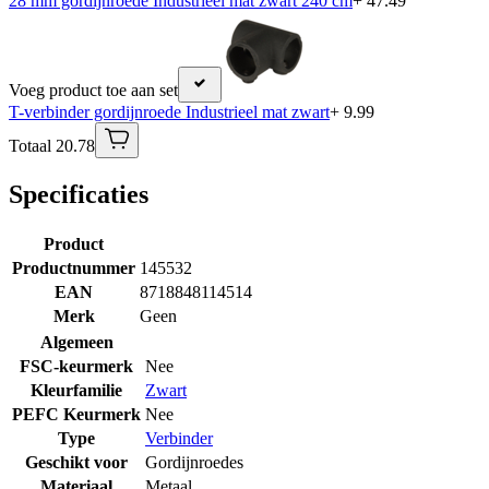
28 mm gordijnroede Industrieel mat zwart 240 cm
+ 47.49
Voeg product toe aan set
T-verbinder gordijnroede Industrieel mat zwart
+ 9.99
Totaal 20.78
Specificaties
Product
Productnummer
145532
EAN
8718848114514
Merk
Geen
Algemeen
FSC-keurmerk
Nee
Kleurfamilie
Zwart
PEFC Keurmerk
Nee
Type
Verbinder
Geschikt voor
Gordijnroedes
Materiaal
Metaal