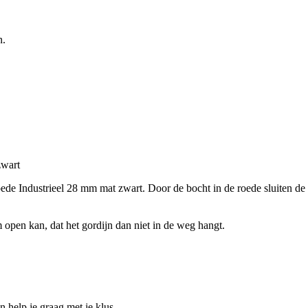
n.
zwart
ede Industrieel 28 mm mat zwart. Door de bocht in de roede sluiten de 
m open kan, dat het gordijn dan niet in de weg hangt.
help je graag met je klus.