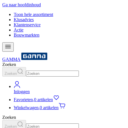
Ga naar hoofdinhoud
Toon hele assortiment
Klusadvies
Klantenservice
Actie
Bouwmarkten
GAMMA
Zoeken
Zoeken
Inloggen
Favorieten
,
0 artikelen
Winkelwagen
,
0 artikelen
Zoeken
Zoeken