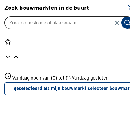
S
Zoek bouwmarkten in de buurt
Schildersbenodigdheden
Verkrijgbaarheid
Rozenstraat 3
Vandaag open van {0} tot {1}
Vandaag gesloten
3772JH Amersfoort
Verkrijgbaarheid
+31 01234567
geselecteerd als mijn bouwmarkt
selecteer bouwmar
Meer over deze bouwmarkt
Je ziet alleen de filters die werken voor de producten die i
de lijst staan. Bij Gamma kan je filteren op
- Online kopen
- Op voorraad bij je geselecteerde bouwmarkt