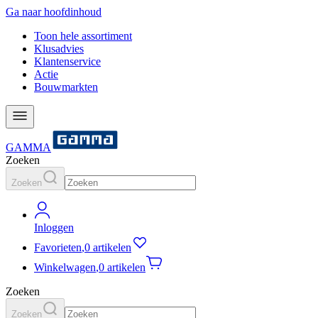
Ga naar hoofdinhoud
Toon hele assortiment
Klusadvies
Klantenservice
Actie
Bouwmarkten
GAMMA
Zoeken
Zoeken
Inloggen
Favorieten
,
0 artikelen
Winkelwagen
,
0 artikelen
Zoeken
Zoeken