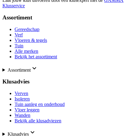
Laat jouw klus uitvoeren door een klusexpert met de
GAMMA
Klusservice
Assortiment
Gereedschap
Verf
Vloeren & tegels
Tuin
Alle merken
Bekijk het assortiment
Assortiment
Klusadvies
Verven
Isoleren
Tuin aanleg en onderhoud
Vloer leggen
Wanden
Bekijk alle klusadviezen
Klusadvies