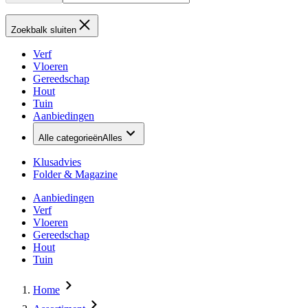
Zoekbalk sluiten
Verf
Vloeren
Gereedschap
Hout
Tuin
Aanbiedingen
Alle categorieën
Alles
Klusadvies
Folder & Magazine
Aanbiedingen
Verf
Vloeren
Gereedschap
Hout
Tuin
Home